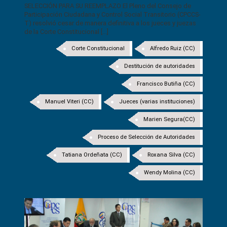
SELECCIÓN PARA SU REEMPLAZO El Pleno del Consejo de
Participación Ciudadana y Control Social Transitorio (CPCCS-
T) resolvió cesar de manera definitiva a los jueces y juezas
de la Corte Constitucional [...]
Corte Constitucional
Alfredo Ruiz (CC)
Destitución de autoridades
Francisco Butiña (CC)
Manuel Viteri (CC)
Jueces (varias instituciones)
Marien Segura(CC)
Proceso de Selección de Autoridades
Tatiana Ordeñata (CC)
Roxana Silva (CC)
Wendy Molina (CC)