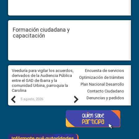
Formación ciudadana y
capacitación
Veeduría para vigilar los acuerdos,
CPCCS convoca a Veeduría
Encuesta de servicios
 a
derivados de la Audiencia Pública
Ciudadana para vigilar el conc
Optimización de trámites
ión
entre el GAD de Ibarra y la
en la Universidad de Cuenca
Plan Nacional Desarrollo
comunidad Urbina, parroquia la
Carolina
Contacto Ciudadano
Previous
Next
Denuncias y pedidos
5 agosto, 2026
5 agosto, 2026