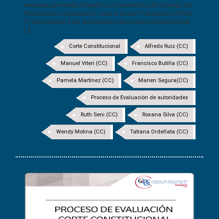
mensaje que reitera la legítima competencia del Consejo de
Participación Ciudadana y Control Social Transitorio (CPCCS-
T) para evaluar a las autoridades de la Corte Constitucional
[...]
Corte Constitucional
Alfredo Ruiz (CC)
Manuel Viteri (CC)
Francisco Butiña (CC)
Pamela Martínez (CC)
Marien Segura(CC)
Proceso de Evaluación de autoridades
Ruth Seni (CC)
Roxana Silva (CC)
Wendy Molina (CC)
Tatiana Ordeñata (CC)