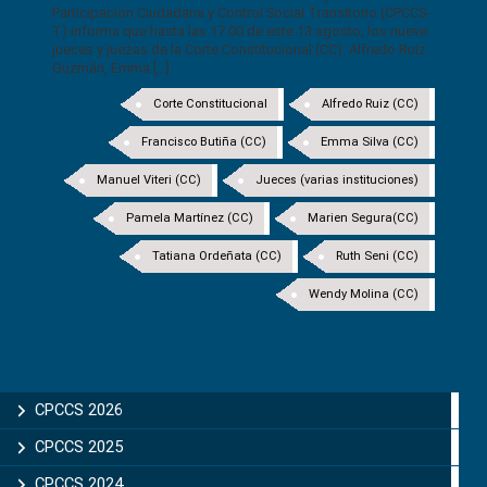
Participación Ciudadana y Control Social Transitorio (CPCCS-
T) informa que hasta las 17:00 de este 13 agosto, los nueve
jueces y juezas de la Corte Constitucional (CC): Alfredo Ruiz
Guzmán, Emma [...]
Corte Constitucional
Alfredo Ruiz (CC)
Francisco Butiña (CC)
Emma Silva (CC)
Manuel Viteri (CC)
Jueces (varias instituciones)
Pamela Martínez (CC)
Marien Segura(CC)
Tatiana Ordeñata (CC)
Ruth Seni (CC)
Wendy Molina (CC)
CPCCS 2026
CPCCS 2025
CPCCS 2024