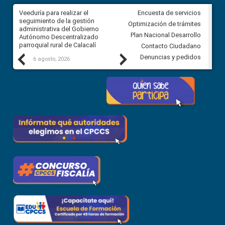
Veeduría para realizar el
Veeduría para vigilar los acue
Encuesta de servicios
ra
seguimiento de la gestión
derivados de la Audiencia Púb
Optimización de trámites
ara
administrativa del Gobierno
entre el GAD de Ibarra y la
Plan Nacional Desarrollo
Autónomo Descentralizado
comunidad Urbina, parroquia l
parroquial rural de Calacalí
Carolina
Contacto Ciudadano
Previous
Next
Denuncias y pedidos
6 agosto, 2026
5 agosto, 2026