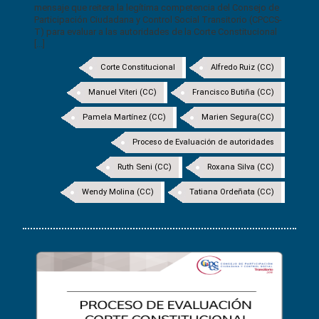
mensaje que reitera la legítima competencia del Consejo de
Participación Ciudadana y Control Social Transitorio (CPCCS-
T) para evaluar a las autoridades de la Corte Constitucional
[...]
Corte Constitucional
Alfredo Ruiz (CC)
Manuel Viteri (CC)
Francisco Butiña (CC)
Pamela Martínez (CC)
Marien Segura(CC)
Proceso de Evaluación de autoridades
Ruth Seni (CC)
Roxana Silva (CC)
Wendy Molina (CC)
Tatiana Ordeñata (CC)