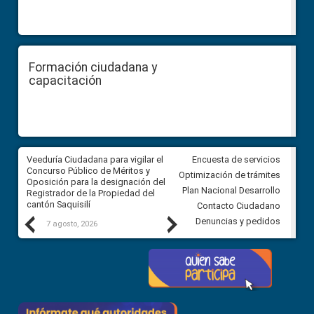
Formación ciudadana y
capacitación
Veeduría Ciudadana para vigilar el
Veeduría Ciudadana para vigila
Encuesta de servicios
Concurso Público de Méritos y
construcción del asfaltado de
Optimización de trámites
Oposición para la designación del
diferentes barrios del sector 
Plan Nacional Desarrollo
Registrador de la Propiedad del
Ballenita del cantón Santa Ele
cantón Saquisilí
Contacto Ciudadano
Previous
Next
Denuncias y pedidos
7 agosto, 2026
7 agosto, 2026