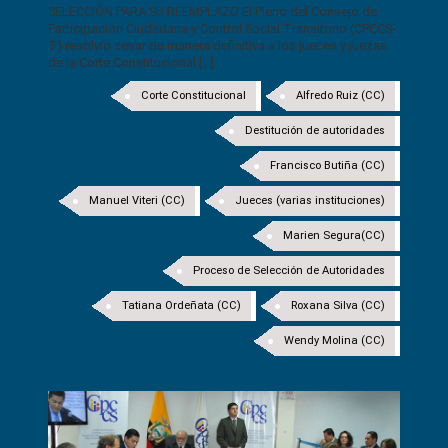
SELECCIÓN PARA SU REEMPLAZO El Pleno del Consejo de
Participación Ciudadana y Control Social Transitorio (CPCCS-
T) resolvió cesar de manera definitiva a los jueces y juezas
de la Corte Constitucional [...]
Corte Constitucional
Alfredo Ruiz (CC)
Destitución de autoridades
Francisco Butiña (CC)
Manuel Viteri (CC)
Jueces (varias instituciones)
Marien Segura(CC)
Proceso de Selección de Autoridades
Tatiana Ordeñata (CC)
Roxana Silva (CC)
Wendy Molina (CC)