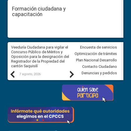
Formación ciudadana y
capacitación
Veeduría Ciudadana para vigilar el
Veeduría Ciudadana para vigila
Encuesta de servicios
Concurso Público de Méritos y
construcción del asfaltado de
Optimización de trámites
Oposición para la designación del
diferentes barrios del sector 
Plan Nacional Desarrollo
Registrador de la Propiedad del
Ballenita del cantón Santa Ele
cantón Saquisilí
Contacto Ciudadano
Previous
Next
Denuncias y pedidos
7 agosto, 2026
7 agosto, 2026