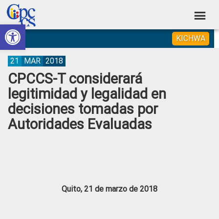
Skip
Skip
Skip
Skip
to
to
to
to
Abrir barra de herramientas
Consejo
primary
main
primary
footer
Construyendo
KICHWA
navigation
content
sidebar
de
Poder
Ciudadano
Participación
21
MAR
2018
CPCCS-T considerará
Ciudadana
legitimidad y legalidad en
y
decisiones tomadas por
Control
Autoridades Evaluadas
Social
Quito, 21 de marzo de 2018