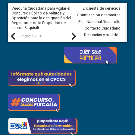
Veeduría Ciudadana para vigilar el
Veeduría Ciudadana para vigila
Encuesta de servicios
Concurso Público de Méritos y
construcción del asfaltado de
Optimización de trámites
Oposición para la designación del
diferentes barrios del sector 
Plan Nacional Desarrollo
Registrador de la Propiedad del
Ballenita del cantón Santa Ele
cantón Saquisilí
Contacto Ciudadano
Previous
Next
Denuncias y pedidos
7 agosto, 2026
7 agosto, 2026