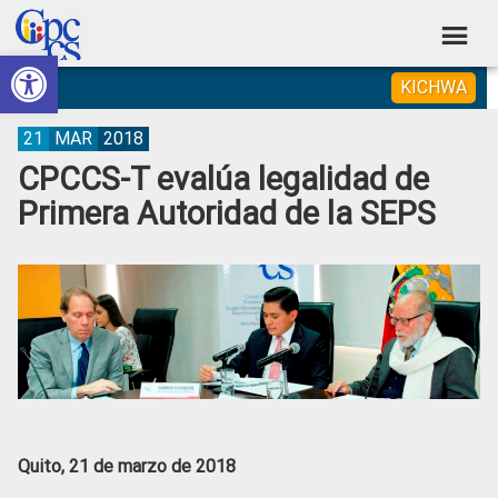
Skip
Skip
Skip
Skip
to
to
to
to
Abrir barra de herramientas
Consejo
primary
main
primary
footer
Construyendo
KICHWA
navigation
content
sidebar
de
Poder
Ciudadano
Participación
21
MAR
2018
CPCCS-T evalúa legalidad de
Ciudadana
Primera Autoridad de la SEPS
y
Control
Social
Quito, 21 de marzo de 2018