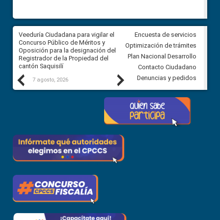
Veeduría Ciudadana para vigilar el
Veeduría Ciudadana para vigila
Encuesta de servicios
Concurso Público de Méritos y
construcción del asfaltado de
Optimización de trámites
Oposición para la designación del
diferentes barrios del sector 
Plan Nacional Desarrollo
Registrador de la Propiedad del
Ballenita del cantón Santa Ele
cantón Saquisilí
Contacto Ciudadano
Previous
Next
Denuncias y pedidos
7 agosto, 2026
7 agosto, 2026