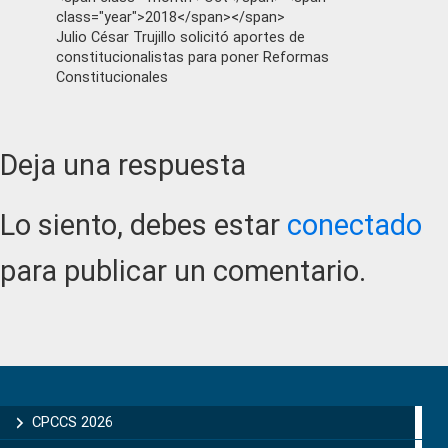
class="year">2018</span></span>
Julio César Trujillo solicitó aportes de
constitucionalistas para poner Reformas
Constitucionales
Reader
Deja una respuesta
Interactions
Lo siento, debes estar
conectado
para publicar un comentario.
Primary
Sidebar
CPCCS 2026