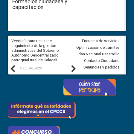
Formación ciudadana y
capacitación
Veeduría para realizar el
Veeduría para vigilar los acue
Encuesta de servicios
ra
seguimiento de la gestión
derivados de la Audiencia Púb
Optimización de trámites
ara
administrativa del Gobierno
entre el GAD de Ibarra y la
Plan Nacional Desarrollo
Autónomo Descentralizado
comunidad Urbina, parroquia l
parroquial rural de Calacalí
Carolina
Contacto Ciudadano
Previous
Next
Denuncias y pedidos
6 agosto, 2026
5 agosto, 2026