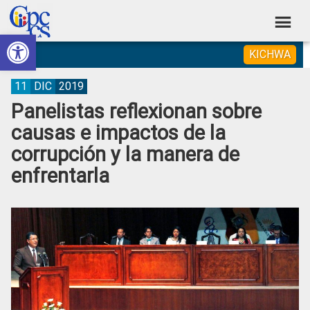
Skip
Skip
Skip
Skip
to
to
to
to
Abrir barra de herramientas
Consejo
primary
main
primary
footer
Construyendo
KICHWA
navigation
content
sidebar
de
Poder
Ciudadano
Participación
11
DIC
2019
Panelistas reflexionan sobre
Ciudadana
causas e impactos de la
y
corrupción y la manera de
Control
enfrentarla
Social