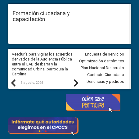
Formación ciudadana y
capacitación
Veeduría para vigilar los acuerdos,
CPCCS convoca a Veeduría
Encuesta de servicios
derivados de la Audiencia Pública
Ciudadana para vigilar el conc
Optimización de trámites
entre el GAD de Ibarra y la
en la Universidad de Cuenca
Plan Nacional Desarrollo
comunidad Urbina, parroquia la
Carolina
Contacto Ciudadano
Previous
Next
Denuncias y pedidos
5 agosto, 2026
5 agosto, 2026