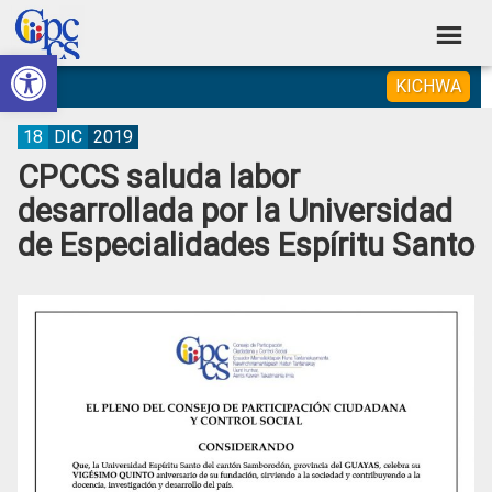
Skip
Skip
Skip
Skip
to
to
to
to
Abrir barra de herramientas
Consejo
primary
main
primary
footer
Construyendo
KICHWA
navigation
content
sidebar
de
Poder
Ciudadano
Participación
18
DIC
2019
CPCCS saluda labor
Ciudadana
desarrollada por la Universidad
y
de Especialidades Espíritu Santo
Control
Social