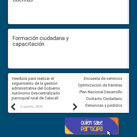
Formación ciudadana y
capacitación
Veeduría para realizar el
Veeduría para vigilar los acue
Encuesta de servicios
ra
seguimiento de la gestión
derivados de la Audiencia Púb
Optimización de trámites
ara
administrativa del Gobierno
entre el GAD de Ibarra y la
Plan Nacional Desarrollo
Autónomo Descentralizado
comunidad Urbina, parroquia l
parroquial rural de Calacalí
Carolina
Contacto Ciudadano
Previous
Next
Denuncias y pedidos
6 agosto, 2026
5 agosto, 2026