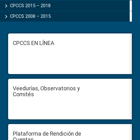
CPCCS 2015 – 2018
CPCCS 2008 – 2015
Footer
CPCCS EN LÍNEA
Veedurías, Observatorios y
Comités
Plataforma de Rendición de
Cuentas