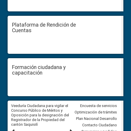
Plataforma de Rendición de
Cuentas
Formación ciudadana y
capacitación
Veeduría Ciudadana para vigilar el
Veeduría Ciudadana para vigila
Encuesta de servicios
Concurso Público de Méritos y
construcción del asfaltado de
Optimización de trámites
Oposición para la designación del
diferentes barrios del sector 
Plan Nacional Desarrollo
Registrador de la Propiedad del
Ballenita del cantón Santa Ele
cantón Saquisilí
Contacto Ciudadano