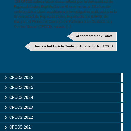
138 CPCCS saluda labor desarrollada por la Universidad de
Especialidades Espíritu Santo Al conmemorar 25 años de
emblemática labor académica e investigativa realizada por la
Universidad de Especialidades Espíritu Santo (UEES), de
Guayas, el Pleno del Consejo de Participación Ciudadana y
Control Social (CPCCS), saludo [...]
Al conmemorar 25 años
Universidad Espíritu Santo recibe saludo del CPCCS
CPCCS 2026
CPCCS 2025
CPCCS 2024
CPCCS 2023
CPCCS 2022
CPCCS 2021