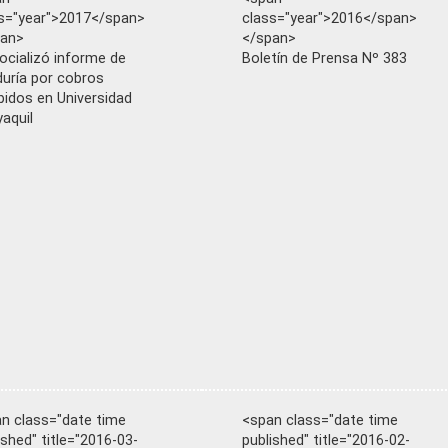
s="year">2017</span>
class="year">2016</span>
pan>
</span>
ocializó informe de
Boletín de Prensa Nº 383
uría por cobros
bidos en Universidad
aquil
n class="date time
<span class="date time
ished" title="2016-03-
published" title="2016-02-