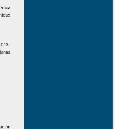
édica
nidad
-013-
danas
ación