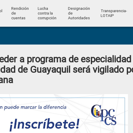
Rendición
Lucha
Designación
ol
Transparencia-
de
contra la
de
l
LOTAIP
cuentas
corrupción
Autoridades
eder a programa de especialidad
dad de Guayaquil será vigilado p
ana