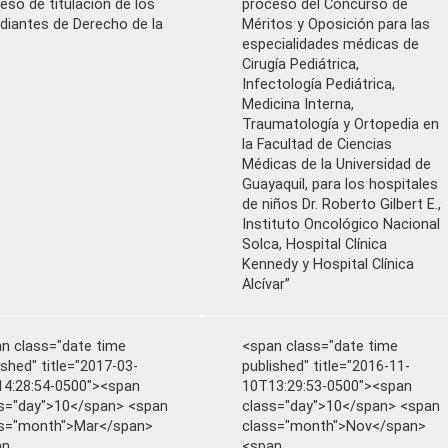
eso de titulación de los
proceso del Concurso de
diantes de Derecho de la
Méritos y Oposición para las
especialidades médicas de
Cirugía Pediátrica,
Infectología Pediátrica,
Medicina Interna,
Traumatología y Ortopedia en
la Facultad de Ciencias
Médicas de la Universidad de
Guayaquil, para los hospitales
de niños Dr. Roberto Gilbert E.,
Instituto Oncológico Nacional
Solca, Hospital Clínica
Kennedy y Hospital Clínica
Alcívar”
n class="date time
<span class="date time
ished" title="2017-03-
published" title="2016-11-
4:28:54-0500"><span
10T13:29:53-0500"><span
s="day">10</span> <span
class="day">10</span> <span
ss="month">Mar</span>
class="month">Nov</span>
an
<span