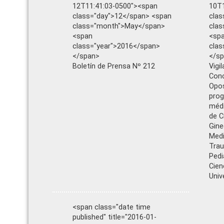
12T11:41:03-0500"><span
10T1
class="day">12</span> <span
clas
class="month">May</span>
cla
<span
<sp
class="year">2016</span>
clas
</span>
</s
Boletín de Prensa Nº 212
Vigi
Conc
Opos
prog
médi
de C
Gine
Medi
Trau
Pedi
Cien
Univ
<span class="date time
published" title="2016-01-