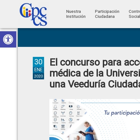
Nuestra
Participación
Contr
Institución
Ciudadana
Socia
Consejo
Abrir barra de herramientas
Skip
Skip
Skip
Skip
Construyendo
to
to
to
to
de
Poder
primary
main
primary
footer
Ciudadano
Participación
navigation
content
sidebar
El concurso para acc
Ciudadana
30
y
ENE
médica de la Universi
2020
Control
una Veeduría Ciudad
Social