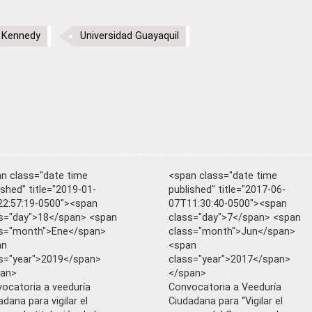
a Kennedy
Universidad Guayaquil
n class="date time
<span class="date time
ished" title="2019-01-
published" title="2017-06-
2:57:19-0500"><span
07T11:30:40-0500"><span
s="day">18</span> <span
class="day">7</span> <span
ss="month">Ene</span>
class="month">Jun</span>
an
<span
s="year">2019</span>
class="year">2017</span>
pan>
</span>
ocatoria a veeduría
Convocatoria a Veeduría
adana para vigilar el
Ciudadana para “Vigilar el