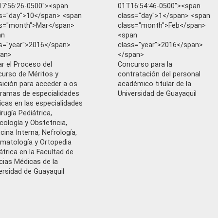
7:56:26-0500"><span
01T16:54:46-0500"><span
s="day">10</span> <span
class="day">1</span> <span
ss="month">Mar</span>
class="month">Feb</span>
an
<span
s="year">2016</span>
class="year">2016</span>
pan>
</span>
lar el Proceso del
Concurso para la
urso de Méritos y
contratación del personal
ición para acceder a os
académico titular de la
ramas de especialidades
Universidad de Guayaquil
cas en las especialidades
irugía Pediátrica,
cología y Obstetricia,
cina Interna, Nefrología,
matología y Ortopedia
átrica en la Facultad de
cias Médicas de la
ersidad de Guayaquil