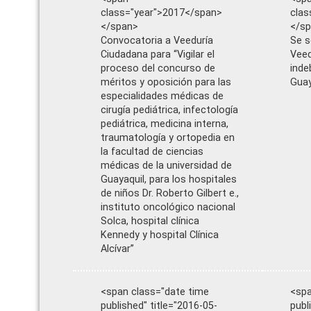
class="year">2017</span>
clas
</span>
</s
Convocatoria a Veeduría
Se s
Ciudadana para “Vigilar el
Veed
proceso del concurso de
inde
méritos y oposición para las
Guay
especialidades médicas de
cirugía pediátrica, infectología
pediátrica, medicina interna,
traumatología y ortopedia en
la facultad de ciencias
médicas de la universidad de
Guayaquil, para los hospitales
de niños Dr. Roberto Gilbert e.,
instituto oncológico nacional
Solca, hospital clínica
Kennedy y hospital Clínica
Alcívar”
<span class="date time
<spa
published" title="2016-05-
publ