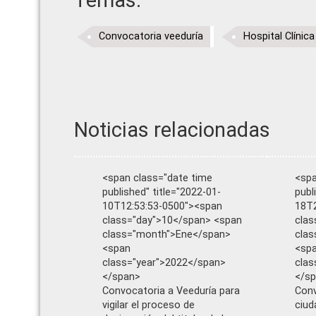
Temas:
Convocatoria veeduría
Hospital Clínic
Noticias relacionadas
<span class="date time
<spa
published" title="2022-01-
publ
10T12:53:53-0500"><span
18T2
class="day">10</span> <span
clas
class="month">Ene</span>
cla
<span
<sp
class="year">2022</span>
clas
</span>
</s
Convocatoria a Veeduría para
Conv
vigilar el proceso de
ciud