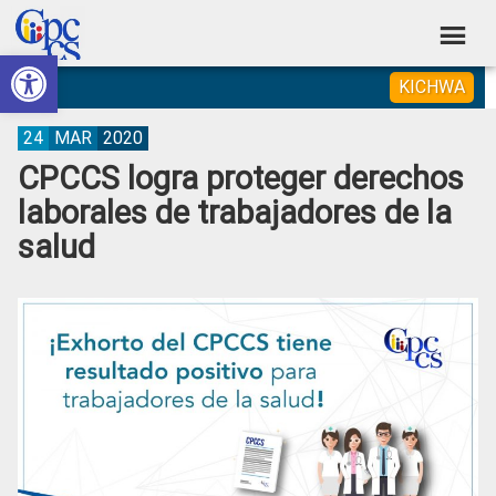
Skip
Skip
Skip
Skip
to
to
to
to
Abrir barra de herramientas
Consejo
primary
main
primary
footer
Construyendo
KICHWA
navigation
content
sidebar
de
Poder
Ciudadano
Participación
24
MAR
2020
CPCCS logra proteger derechos
Ciudadana
laborales de trabajadores de la
y
salud
Control
Social