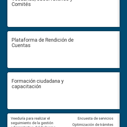
Comités
Plataforma de Rendición de
Cuentas
Formación ciudadana y
capacitación
Veeduría para realizar el
Veeduría para vigilar los acue
Encuesta de servicios
ra
seguimiento de la gestión
derivados de la Audiencia Púb
Optimización de trámites