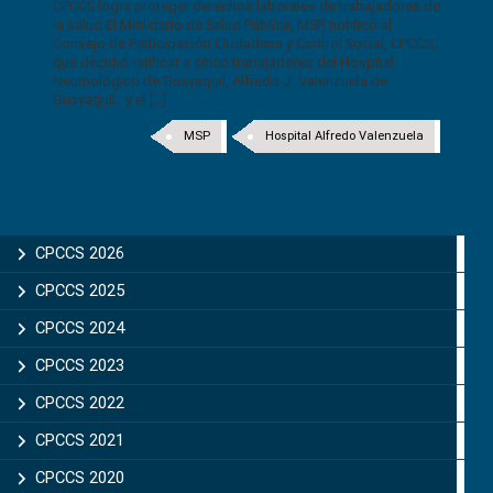
CPCCS logra proteger derechos laborales de trabajadores de
la salud El Ministerio de Salud Pública, MSP, notificó al
Consejo de Participación Ciudadana y Control Social, CPCCS,
que decidió ratificar a cinco trabajadores del Hospital
Neumológico de Guayaquil, Alfredo J. Valenzuela de
Guayaquil, y el [...]
MSP
Hospital Alfredo Valenzuela
CPCCS 2026
CPCCS 2025
CPCCS 2024
CPCCS 2023
CPCCS 2022
CPCCS 2021
CPCCS 2020