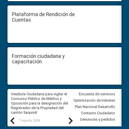
Plataforma de Rendición de
Cuentas
Formación ciudadana y
capacitación
Veeduría Ciudadana para vigilar el
Veeduría Ciudadana para vigila
Encuesta de servicios
Concurso Público de Méritos y
construcción del asfaltado de
Optimización de trámites
Oposición para la designación del
diferentes barrios del sector 
Plan Nacional Desarrollo
Registrador de la Propiedad del
Ballenita del cantón Santa Ele
cantón Saquisilí
Contacto Ciudadano
Previous
Next
Denuncias y pedidos
7 agosto, 2026
7 agosto, 2026