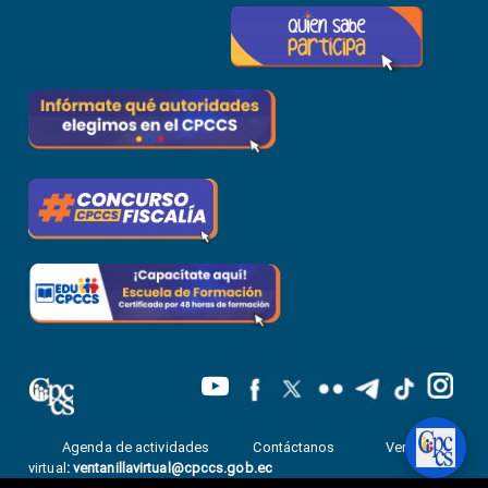
Agenda de actividades
Contáctanos
Ventanilla
virtual
:
ventanillavirtual@cpccs.gob.ec