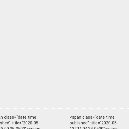
n class="date time
<span class="date time
ished" title="2020-05-
published" title="2020-05-
8:00:35-0500"><span
13T11:04:24-0500"><span