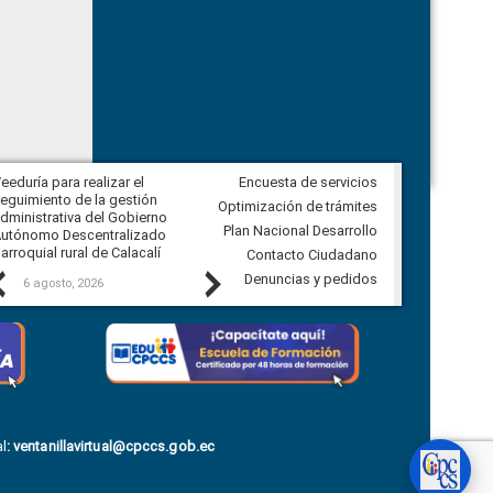
eeduría para realizar el
Encuesta de servicios
Veeduría para vigilar los acuerdos,
eguimiento de la gestión
derivados de la Audiencia Pública
Optimización de trámites
dministrativa del Gobierno
entre el GAD de Ibarra y la
Plan Nacional Desarrollo
utónomo Descentralizado
comunidad Urbina, parroquia la
arroquial rural de Calacalí
Carolina
Contacto Ciudadano
Previous
Next
Denuncias y pedidos
6 agosto, 2026
5 agosto, 2026
l
:
ventanillavirtual@cpccs.gob.ec