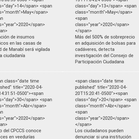
s="day">14</span> <span
class="day">13</span> <span
ss="month">May</span>
class="month">May</span>
an
<span
s="year">2020</span>
class="year">2020</span>
pan>
</span>
ción de insumos
Más del 500% de sobreprecio
cos en las casas de
en adquisición de bolsas para
d de Manabí será vigilada
cadáveres, detecta
la ciudadanía
investigación del Consejo de
Participación Ciudadana
n class="date time
<span class="date time
ished" title="2020-04-
published" title="2020-04-
4:31:51-0500"><span
20T15:20:41-0500"><span
s="day">30</span> <span
class="day">20</span> <span
s="month">Abr</span>
class="month">Abr</span>
an
<span
s="year">2020</span>
class="year">2020</span>
pan>
</span>
o del CPCCS conoce
Los ciudadanos pueden
ces en veedurías
denunciar si una institución