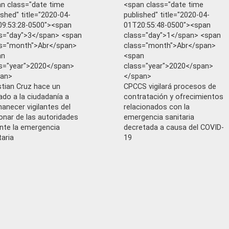
n class="date time
<span class="date time
ished" title="2020-04-
published" title="2020-04-
9:53:28-0500"><span
01T20:55:48-0500"><span
s="day">3</span> <span
class="day">1</span> <span
s="month">Abr</span>
class="month">Abr</span>
an
<span
s="year">2020</span>
class="year">2020</span>
pan>
</span>
stian Cruz hace un
CPCCS vigilará procesos de
ado a la ciudadanía a
contratación y ofrecimientos
anecer vigilantes del
relacionados con la
onar de las autoridades
emergencia sanitaria
nte la emergencia
decretada a causa del COVID-
taria
19