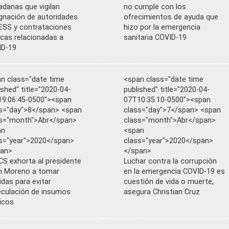
adanas que vigilan
no cumple con los
gnación de autoridades
ofrecimientos de ayuda que
IESS y contrataciones
hizo por la emergencia
icas relacionadas a
sanitaria COVID-19
ID-19
n class="date time
<span class="date time
ished" title="2020-04-
published" title="2020-04-
9:06:45-0500"><span
07T10:35:10-0500"><span
s="day">8</span> <span
class="day">7</span> <span
s="month">Abr</span>
class="month">Abr</span>
an
<span
s="year">2020</span>
class="year">2020</span>
pan>
</span>
S exhorta al presidente
Luchar contra la corrupción
n Moreno a tomar
en la emergencia COVID-19 es
das para evitar
cuestión de vida o muerte,
culación de insumos
asegura Christian Cruz
icos