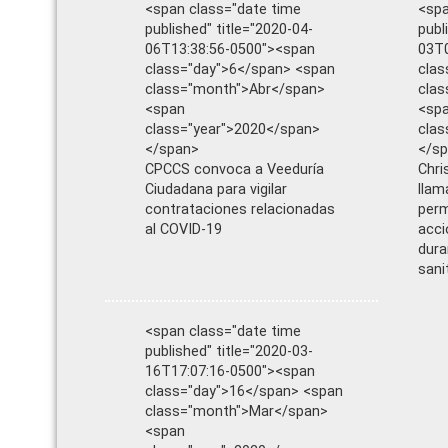
<span class="date time
<spa
published" title="2020-04-
publ
06T13:38:56-0500"><span
03T0
class="day">6</span> <span
clas
class="month">Abr</span>
clas
<span
<sp
class="year">2020</span>
clas
</span>
</s
CPCCS convoca a Veeduría
Chri
Ciudadana para vigilar
llam
contrataciones relacionadas
perm
al COVID-19
acci
dura
sani
<span class="date time
published" title="2020-03-
16T17:07:16-0500"><span
class="day">16</span> <span
class="month">Mar</span>
<span