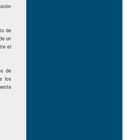
misión
to de
 de un
re el
os de
e los
mente