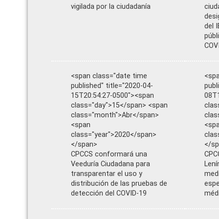
vigilada por la ciudadanía
ciud
desi
del 
públ
COV
<span class="date time
<spa
published" title="2020-04-
publ
15T20:54:27-0500"><span
08T1
class="day">15</span> <span
clas
class="month">Abr</span>
clas
<span
<sp
class="year">2020</span>
clas
</span>
</s
CPCCS conformará una
CPCC
Veeduría Ciudadana para
Lení
transparentar el uso y
medi
distribución de las pruebas de
espe
detección del COVID-19
méd