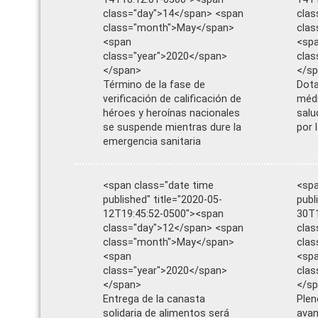
class="day">14</span> <span
clas
class="month">May</span>
cla
<span
<sp
class="year">2020</span>
clas
</span>
</s
Término de la fase de
Dota
verificación de calificación de
médi
héroes y heroínas nacionales
salu
se suspende mientras dure la
por 
emergencia sanitaria
<span class="date time
<spa
published" title="2020-05-
publ
12T19:45:52-0500"><span
30T1
class="day">12</span> <span
clas
class="month">May</span>
clas
<span
<sp
class="year">2020</span>
clas
</span>
</s
Entrega de la canasta
Plen
solidaria de alimentos será
avan