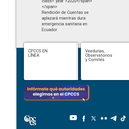
class="year">2020</span>
</span>
Rendición de Cuentas se
aplazará mientras dura
emergencia sanitaria en
Ecuador
Footer
CPCCS EN
Veedurías,
LÍNEA
Observatorios
y Comités