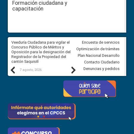
Formación ciudadana y
capacitación
Veeduría Ciudadana para vigilar el
Veeduría Ciudadana para vigila
Encuesta de servicios
Concurso Público de Méritos y
construcción del asfaltado de
Optimización de trámites
Oposición para la designación del
diferentes barrios del sector 
Plan Nacional Desarrollo
Registrador de la Propiedad del
Ballenita del cantón Santa Ele
cantón Saquisilí
Contacto Ciudadano
Previous
Next
Denuncias y pedidos
7 agosto, 2026
7 agosto, 2026