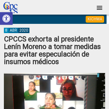
Skip
Skip
Skip
Skip
to
to
to
to
Abrir barra de herramientas
Consejo
primary
main
primary
footer
Construyendo
KICHWA
navigation
content
sidebar
de
Poder
Ciudadano
Participación
8
ABR
2020
CPCCS exhorta al presidente
Ciudadana
Lenín Moreno a tomar medidas
y
para evitar especulación de
Control
insumos médicos
Social