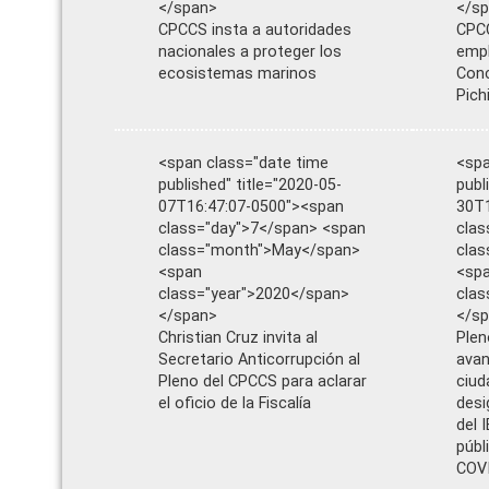
</span>
</s
CPCCS insta a autoridades
CPCC
nacionales a proteger los
empl
ecosistemas marinos
Conc
Pich
<span class="date time
<spa
published" title="2020-05-
publ
07T16:47:07-0500"><span
30T1
class="day">7</span> <span
clas
class="month">May</span>
clas
<span
<sp
class="year">2020</span>
clas
</span>
</s
Christian Cruz invita al
Plen
Secretario Anticorrupción al
avan
Pleno del CPCCS para aclarar
ciud
el oficio de la Fiscalía
desi
del 
públ
COV