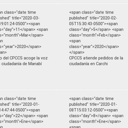
n class="date time
<span class="date time
ished" title="2020-03-
published" title="2020-02-
9:01:24-0500"><span
05T15:30:43-0500"><span
s="day">11</span> <span
class="day">5</span> <span
ss="month">Mar</span>
class="month">Feb</span>
an
<span
s="year">2020</span>
class="year">2020</span>
pan>
</span>
o del CPCCS acoge la voz
CPCCS atiende pedidos de la
a ciudadanía de Manabí
ciudadanía en Carchi
n class="date time
<span class="date time
ished" title="2020-01-
published" title="2020-01-
4:47:44-0500"><span
08T15:03:12-0500"><span
s="day">22</span> <span
class="day">8</span> <span
ss="month">Ene</span>
class="month">Ene</span>
an
<span