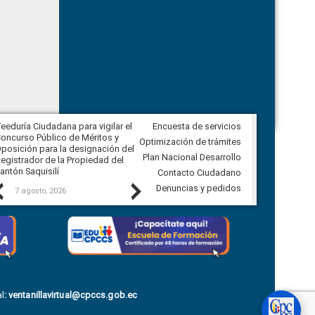
eeduría Ciudadana para vigilar el
Encuesta de servicios
Veeduría Ciudadana para vigilar la
oncurso Público de Méritos y
construcción del asfaltado de
Optimización de trámites
posición para la designación del
diferentes barrios del sector de
Plan Nacional Desarrollo
egistrador de la Propiedad del
Ballenita del cantón Santa Elena
antón Saquisilí
Contacto Ciudadano
Previous
Next
Denuncias y pedidos
7 agosto, 2026
7 agosto, 2026
l
:
ventanillavirtual@cpccs.gob.ec