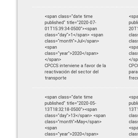
<span class="date time
<spa
published" title="2020-07-
publ
01T15:39:34-0500"><span
20T1
class="day">1</span> <span
clas
class="month">Jul</span>
cla
<span
<sp
class="year">2020</span>
clas
</span>
</s
CPCCS interviene a favor de la
CPC
reactivación del sector del
para
transporte
frec
<span class="date time
<spa
published" title="2020-05-
publ
13T18:32:18-0500"><span
13T1
class="day">13</span> <span
clas
class="month">May</span>
cla
<span
<sp
class="year">2020</span>
clas