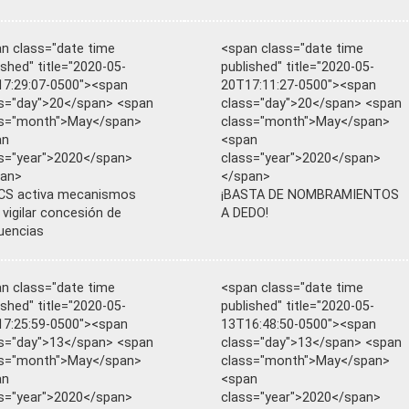
n class="date time
<span class="date time
ished" title="2020-05-
published" title="2020-05-
7:29:07-0500"><span
20T17:11:27-0500"><span
s="day">20</span> <span
class="day">20</span> <span
ss="month">May</span>
class="month">May</span>
an
<span
s="year">2020</span>
class="year">2020</span>
pan>
</span>
CS activa mecanismos
¡BASTA DE NOMBRAMIENTOS
 vigilar concesión de
A DEDO!
uencias
n class="date time
<span class="date time
ished" title="2020-05-
published" title="2020-05-
7:25:59-0500"><span
13T16:48:50-0500"><span
s="day">13</span> <span
class="day">13</span> <span
ss="month">May</span>
class="month">May</span>
an
<span
s="year">2020</span>
class="year">2020</span>