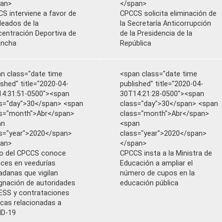
pan>
</span>
S interviene a favor de
CPCCS solicita eliminación de
eados de la
la Secretaría Anticorrupción
entración Deportiva de
de la Presidencia de la
incha
República
n class="date time
<span class="date time
ished" title="2020-04-
published" title="2020-04-
4:31:51-0500"><span
30T14:21:28-0500"><span
s="day">30</span> <span
class="day">30</span> <span
s="month">Abr</span>
class="month">Abr</span>
an
<span
s="year">2020</span>
class="year">2020</span>
pan>
</span>
o del CPCCS conoce
CPCCS insta a la Ministra de
ces en veedurías
Educación a ampliar el
adanas que vigilan
número de cupos en la
gnación de autoridades
educación pública
IESS y contrataciones
icas relacionadas a
ID-19