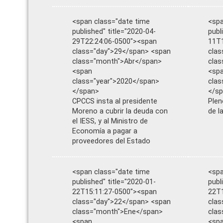
<span class="date time
<spa
published" title="2020-04-
publ
29T22:24:06-0500"><span
11T1
class="day">29</span> <span
clas
class="month">Abr</span>
cla
<span
<sp
class="year">2020</span>
clas
</span>
</s
CPCCS insta al presidente
Plen
Moreno a cubrir la deuda con
de l
el IESS, y al Ministro de
Economía a pagar a
proveedores del Estado
<span class="date time
<spa
published" title="2020-01-
publ
22T15:11:27-0500"><span
22T1
class="day">22</span> <span
clas
class="month">Ene</span>
cla
<span
<sp