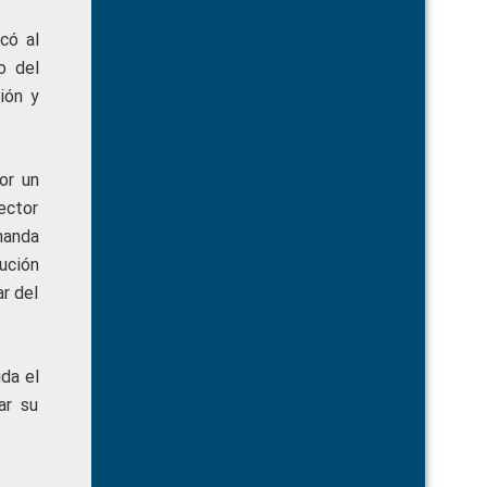
có al
o del
ión y
or un
ector
manda
ución
ar del
da el
ar su