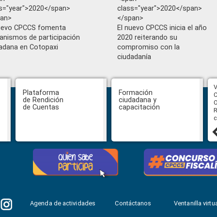
s="year">2020</span>
class="year">2020</span>
pan>
</span>
uevo CPCCS fomenta
El nuevo CPCCS inicia el año
nismos de participación
2020 reiterando su
adana en Cotopaxi
compromiso con la
ciudadanía
CPCCS aprueba convocatoria a
V
Plataforma
Formación
Veeduría para designación de la
C
de Rendición
ciudadana y
autoridad de la SOT
O
de Cuentas
capacitación
R
c
31 julio, 2026
Agenda de actividades
Contáctanos
Ventanilla virtua