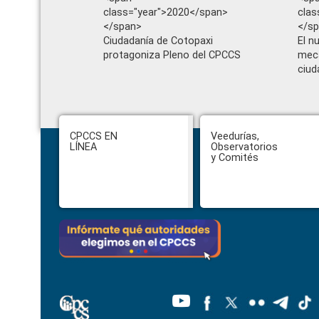
class="year">2020</span>
clas
</span>
</s
Ciudadanía de Cotopaxi
El n
protagoniza Pleno del CPCCS
meca
ciud
Footer
CPCCS EN
Veedurías,
LÍNEA
Observatorios
y Comités