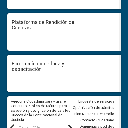
Plataforma de Rendición de
Cuentas
Formación ciudadana y
capacitación
a
Veeduría Ciudadana para vigilar el
Veeduría para realizar el
Encuesta de servicios
ón
Concurso Público de Méritos para la
seguimiento de la gestión
Optimización de trámites
selección y designación de las y los
administrativa del Gobierno
Plan Nacional Desarrollo
Jueces de la Corte Nacional de
Autónomo Descentralizado
Justicia
parroquial rural de Calacalí
Contacto Ciudadano
Denuncias y pedidos
7 agosto, 2026
6 agosto, 2026