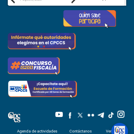
Previous
Next
Agenda de actividades
Contáctanos
Ventanilla