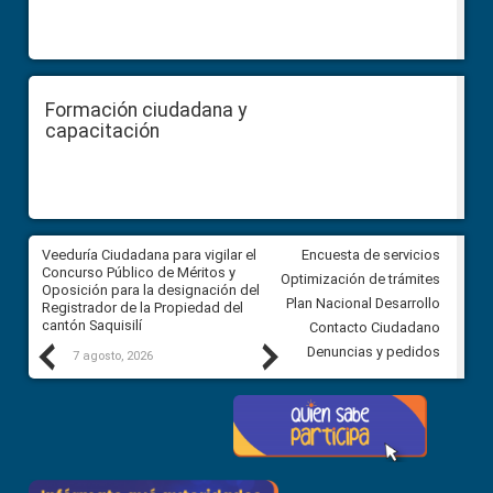
Formación ciudadana y
capacitación
Veeduría Ciudadana para vigilar el
Veeduría Ciudadana para vigila
Encuesta de servicios
Concurso Público de Méritos y
construcción del asfaltado de
Optimización de trámites
Oposición para la designación del
diferentes barrios del sector 
Plan Nacional Desarrollo
Registrador de la Propiedad del
Ballenita del cantón Santa Ele
cantón Saquisilí
Contacto Ciudadano
Previous
Next
Denuncias y pedidos
7 agosto, 2026
7 agosto, 2026