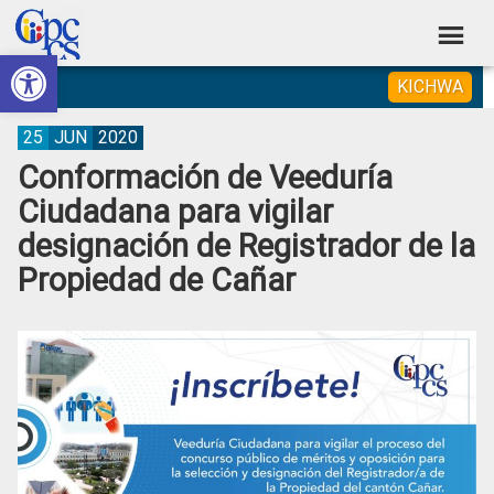
Skip
Skip
Skip
Skip
to
to
to
to
Abrir barra de herramientas
Consejo
primary
main
primary
footer
Construyendo
KICHWA
navigation
content
sidebar
de
Poder
Ciudadano
Participación
25
JUN
2020
Conformación de Veeduría
Ciudadana
Ciudadana para vigilar
y
designación de Registrador de la
Control
Propiedad de Cañar
Social