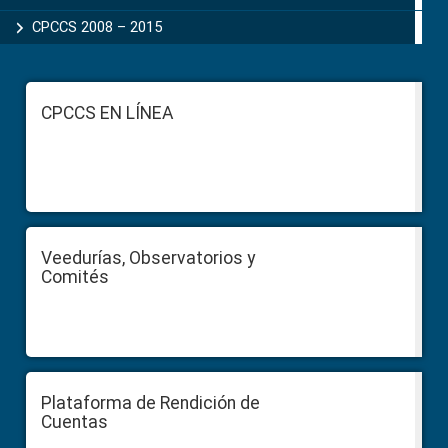
CPCCS 2008 – 2015
Footer
CPCCS EN LÍNEA
Veedurías, Observatorios y
Comités
Plataforma de Rendición de
Cuentas