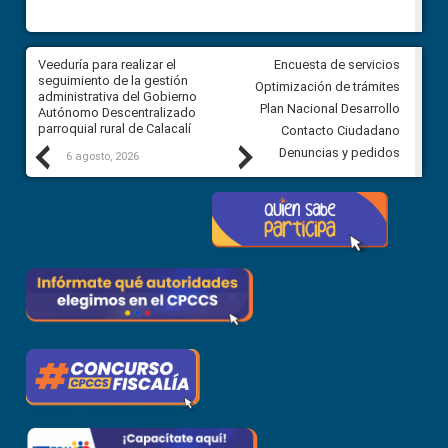
Veeduría para realizar el
Veeduría para vigilar los acue
Encuesta de servicios
ra
seguimiento de la gestión
derivados de la Audiencia Púb
Optimización de trámites
ara
administrativa del Gobierno
entre el GAD de Ibarra y la
Plan Nacional Desarrollo
Autónomo Descentralizado
comunidad Urbina, parroquia l
parroquial rural de Calacalí
Carolina
Contacto Ciudadano
Previous
Next
Denuncias y pedidos
6 agosto, 2026
5 agosto, 2026