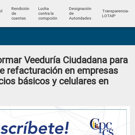
Rendición
Lucha
Designación
ol
Transparencia-
de
contra la
de
l
LOTAIP
cuentas
corrupción
Autoridades
ormar Veeduría Ciudadana para
 de refacturación en empresas
cios básicos y celulares en