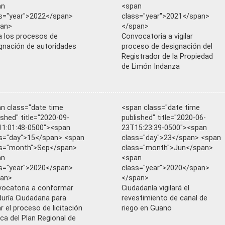
an
<span
s="year">2022</span>
class="year">2021</span>
pan>
</span>
la los procesos de
Convocatoria a vigilar
gnación de autoridades
proceso de designación del
Registrador de la Propiedad
de Limón Indanza
n class="date time
<span class="date time
ished" title="2020-09-
published" title="2020-06-
1:01:48-0500"><span
23T15:23:39-0500"><span
s="day">15</span> <span
class="day">23</span> <span
ss="month">Sep</span>
class="month">Jun</span>
an
<span
s="year">2020</span>
class="year">2020</span>
pan>
</span>
ocatoria a conformar
Ciudadanía vigilará el
uría Ciudadana para
revestimiento de canal de
lar el proceso de licitación
riego en Guano
ica del Plan Regional de