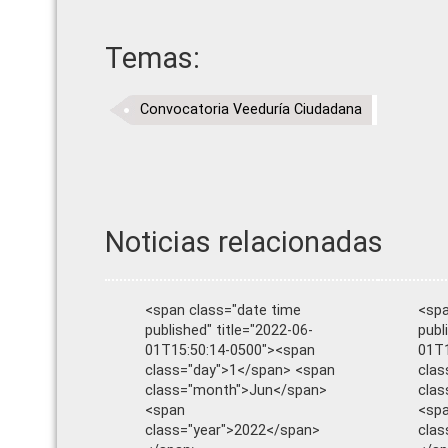
Temas:
Convocatoria Veeduría Ciudadana
Noticias relacionadas
<span class="date time
<spa
published" title="2022-06-
publ
01T15:50:14-0500"><span
01T1
class="day">1</span> <span
clas
class="month">Jun</span>
cla
<span
<sp
class="year">2022</span>
clas