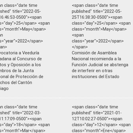
n class="date time
<span class="date time
ished" title="2022-05-
published" title="2022-05-
6:46:53-0500"><span
25T16:38:30-0500"><span
s="day">25</span> <span
class="day">25</span> <span
ss="month">May</span>
class="month">May</span>
an
<span
s="year">2022</span>
class="year">2022</span>
pan>
</span>
ocatoria a Veeduría
Comisión de Asamblea
adana al Concurso de
Nacional recomienda a la
tos y Oposición a los
Función Judicial se abstenga
bros de la Junta
de interferir en otras
onal de Protección de
instituciones del Estado
chos del Cantón
iago
n class="date time
<span class="date time
ished" title="2022-03-
published" title="2021-01-
1:17:09-0500"><span
12T10:02:27-0500"><span
s="day">18</span> <span
class="day">12</span> <span
ss="month">Mar</span>
class="month">Ene</span>