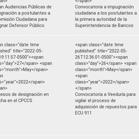
pan>
</span>
ian Audiencias Públicas de
Convocatoria a impugnación
gnación a postulantes a
ciudadana a los postulantes a
omisión Ciudadana para
la primera autoridad de la
gnar Defensor Público
Superintendencia de Bancos
n class="date time
<span class="date time
ished" title="2022-05-
published" title="2022-05-
9:11:57-0500"><span
26T12:36:01-0500"><span
s="day">27</span> <span
class="day">26</span> <span
ss="month">May</span>
class="month">May</span>
an
<span
s="year">2022</span>
class="year">2022</span>
pan>
</span>
esos de designación en
Convocatoria a Veeduría para
ha en el CPCCS
vigilar el proceso de
adquisición de repuestos para
ECU 911