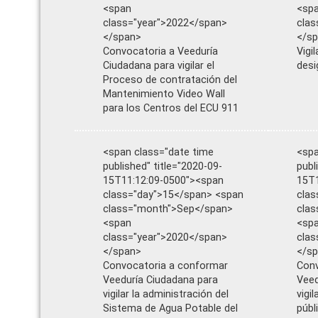
<span
<sp
class="year">2022</span>
clas
</span>
</s
Convocatoria a Veeduría
Vigi
Ciudadana para vigilar el
desi
Proceso de contratación del
Mantenimiento Video Wall
para los Centros del ECU 911
<span class="date time
<spa
published" title="2020-09-
publ
15T11:12:09-0500"><span
15T1
class="day">15</span> <span
clas
class="month">Sep</span>
cla
<span
<sp
class="year">2020</span>
clas
</span>
</s
Convocatoria a conformar
Conv
Veeduría Ciudadana para
Veed
vigilar la administración del
vigi
Sistema de Agua Potable del
públ