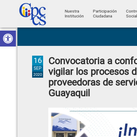
Nuestra
Participación
Contr
Institución
Ciudadana
Socia
Consejo
Abrir barra de herramientas
Skip
Skip
Skip
Skip
Construyendo
to
to
to
to
de
Poder
primary
main
primary
footer
Ciudadano
Participación
navigation
content
sidebar
Convocatoria a conf
Ciudadana
16
y
SEP
vigilar los procesos
2020
Control
proveedoras de servi
Social
Guayaquil