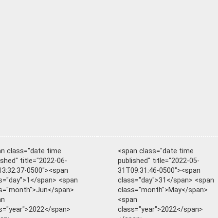
n class="date time
<span class="date time
ished" title="2022-06-
published" title="2022-05-
3:32:37-0500"><span
31T09:31:46-0500"><span
s="day">1</span> <span
class="day">31</span> <span
ss="month">Jun</span>
class="month">May</span>
an
<span
s="year">2022</span>
class="year">2022</span>