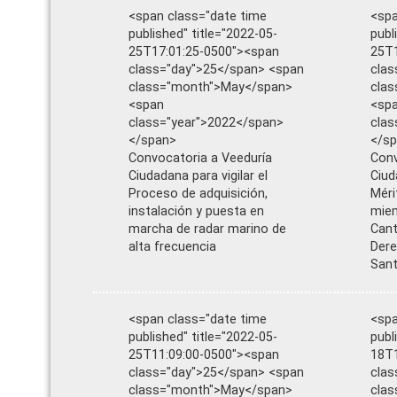
<span class="date time
<spa
published" title="2022-05-
publ
25T17:01:25-0500"><span
25T1
class="day">25</span> <span
clas
class="month">May</span>
cla
<span
<sp
class="year">2022</span>
clas
</span>
</s
Convocatoria a Veeduría
Conv
Ciudadana para vigilar el
Ciud
Proceso de adquisición,
Méri
instalación y puesta en
miem
marcha de radar marino de
Cant
alta frecuencia
Dere
Sant
<span class="date time
<spa
published" title="2022-05-
publ
25T11:09:00-0500"><span
18T1
class="day">25</span> <span
clas
class="month">May</span>
cla