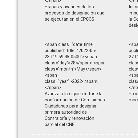
</span>
</s
Etapas y avances de los
Inic
procesos de designación que
impu
se ejecutan en el CPCCS
la C
desi
<span class="date time
<spa
published" title="2022-05-
publ
28T19:59:45-0500"><span
27T1
class="day">28</span> <span
clas
class="month">May</span>
cla
<span
<sp
class="year">2022</span>
clas
</span>
</s
Avanza a la siguiente fase la
Proc
conformación de Comisiones
marc
Ciudadanas para designar
primera autoridad de
Contraloría y renovación
parcial del CNE