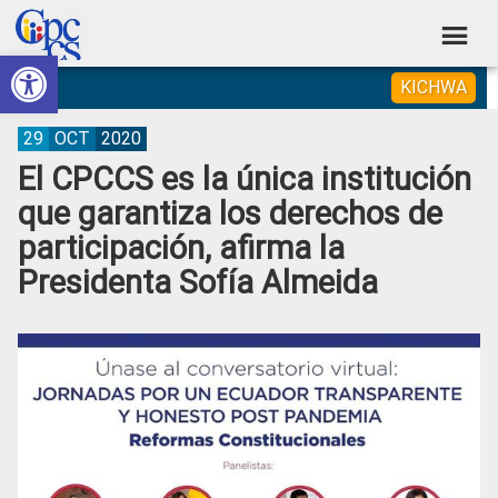
Skip
Skip
Skip
Skip
to
to
to
to
Abrir barra de herramientas
Consejo
primary
main
primary
footer
Construyendo
KICHWA
navigation
content
sidebar
de
Poder
Ciudadano
Participación
29
OCT
2020
El CPCCS es la única institución
Ciudadana
que garantiza los derechos de
y
participación, afirma la
Control
Presidenta Sofía Almeida
Social