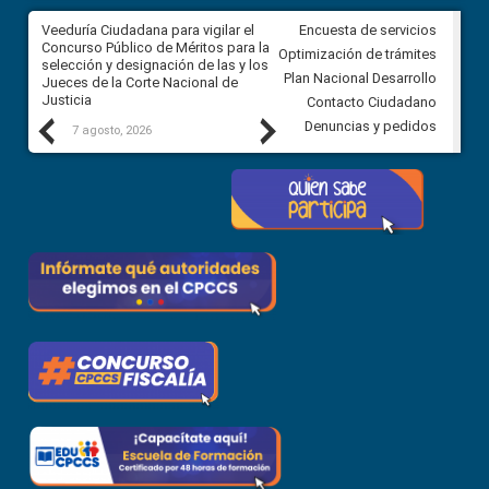
a
Veeduría Ciudadana para vigilar el
Veeduría para realizar el
Encuesta de servicios
ón
Concurso Público de Méritos para la
seguimiento de la gestión
Optimización de trámites
selección y designación de las y los
administrativa del Gobierno
Plan Nacional Desarrollo
Jueces de la Corte Nacional de
Autónomo Descentralizado
Justicia
parroquial rural de Calacalí
Contacto Ciudadano
Previous
Next
Denuncias y pedidos
7 agosto, 2026
6 agosto, 2026