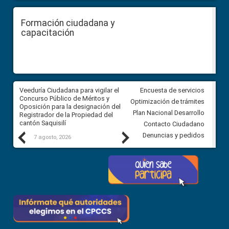
Formación ciudadana y
capacitación
Veeduría Ciudadana para vigilar el
Veeduría Ciudadana para vigila
Encuesta de servicios
Concurso Público de Méritos y
construcción del asfaltado de
Optimización de trámites
Oposición para la designación del
diferentes barrios del sector 
Plan Nacional Desarrollo
Registrador de la Propiedad del
Ballenita del cantón Santa Ele
cantón Saquisilí
Contacto Ciudadano
Previous
Next
Denuncias y pedidos
7 agosto, 2026
7 agosto, 2026