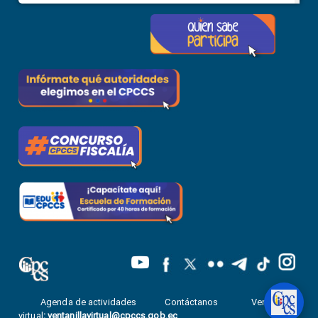
Agenda de actividades
Contáctanos
Ventanilla
virtual
:
ventanillavirtual@cpccs.gob.ec