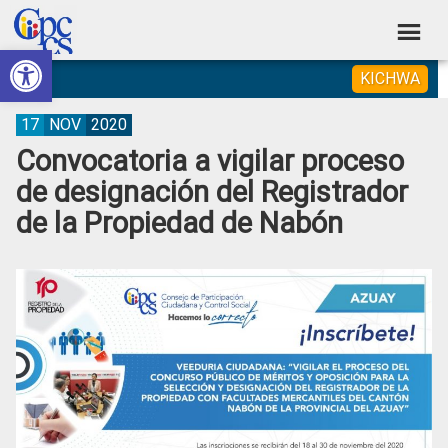
Skip
Skip
Skip
Skip
to
to
to
to
Abrir barra de herramientas
Consejo
primary
main
primary
footer
Construyendo
KICHWA
navigation
content
sidebar
de
Poder
Ciudadano
Participación
17
NOV
2020
Convocatoria a vigilar proceso
Ciudadana
de designación del Registrador
y
de la Propiedad de Nabón
Control
Social