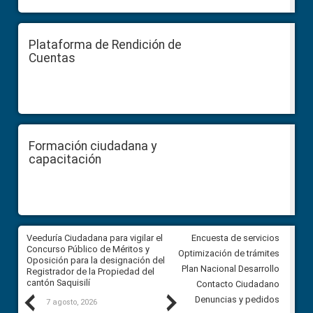
Plataforma de Rendición de
Cuentas
Formación ciudadana y
capacitación
Veeduría Ciudadana para vigilar el
Veeduría Ciudadana para vigila
Encuesta de servicios
Concurso Público de Méritos y
construcción del asfaltado de
Optimización de trámites
Oposición para la designación del
diferentes barrios del sector 
Plan Nacional Desarrollo
Registrador de la Propiedad del
Ballenita del cantón Santa Ele
cantón Saquisilí
Contacto Ciudadano
Previous
Next
Denuncias y pedidos
7 agosto, 2026
7 agosto, 2026