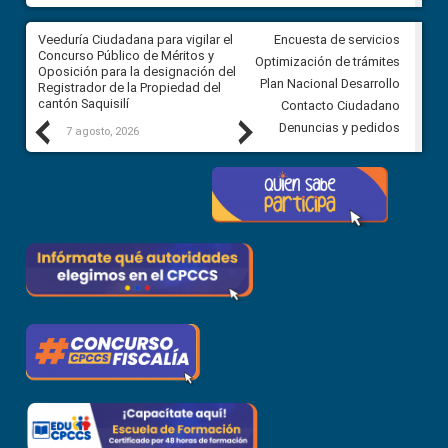
Veeduría Ciudadana para vigilar el
Veeduría Ciudadana para vigila
Encuesta de servicios
Concurso Público de Méritos y
construcción del asfaltado de
Optimización de trámites
Oposición para la designación del
diferentes barrios del sector 
Plan Nacional Desarrollo
Registrador de la Propiedad del
Ballenita del cantón Santa Ele
cantón Saquisilí
Contacto Ciudadano
Previous
Next
Denuncias y pedidos
7 agosto, 2026
7 agosto, 2026