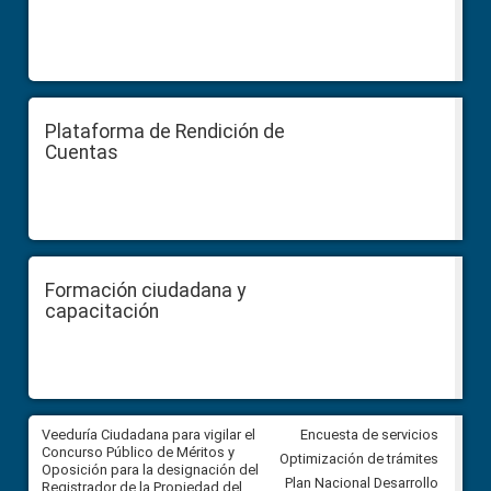
Plataforma de Rendición de
Cuentas
Formación ciudadana y
capacitación
Veeduría Ciudadana para vigilar el
Veeduría Ciudadana para vigila
Encuesta de servicios
Concurso Público de Méritos y
construcción del asfaltado de
Optimización de trámites
Oposición para la designación del
diferentes barrios del sector 
Plan Nacional Desarrollo
Registrador de la Propiedad del
Ballenita del cantón Santa Ele