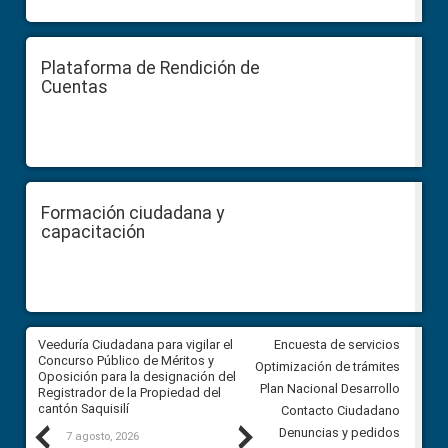
Plataforma de Rendición de
Cuentas
Formación ciudadana y
capacitación
Veeduría Ciudadana para vigilar el
Veeduría Ciudadana para vigila
Encuesta de servicios
Concurso Público de Méritos y
construcción del asfaltado de
Optimización de trámites
Oposición para la designación del
diferentes barrios del sector 
Plan Nacional Desarrollo
Registrador de la Propiedad del
Ballenita del cantón Santa Ele
cantón Saquisilí
Contacto Ciudadano
Previous
Next
Denuncias y pedidos
7 agosto, 2026
7 agosto, 2026