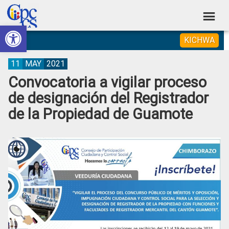
Skip
Skip
Skip
Skip
to
to
to
to
Abrir barra de herramientas
Consejo
primary
main
primary
footer
Construyendo
KICHWA
navigation
content
sidebar
de
Poder
Ciudadano
Participación
11
MAY
2021
Convocatoria a vigilar proceso
Ciudadana
de designación del Registrador
y
de la Propiedad de Guamote
Control
Social