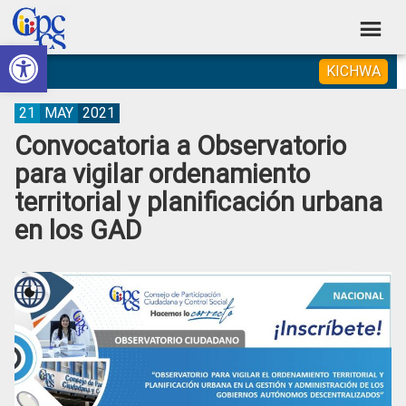
Skip
Skip
Skip
Skip
to
to
to
to
Abrir barra de herramientas
Consejo
primary
main
primary
footer
Construyendo
KICHWA
navigation
content
sidebar
de
Poder
Ciudadano
Participación
21
MAY
2021
Convocatoria a Observatorio
Ciudadana
para vigilar ordenamiento
y
territorial y planificación urbana
Control
en los GAD
Social