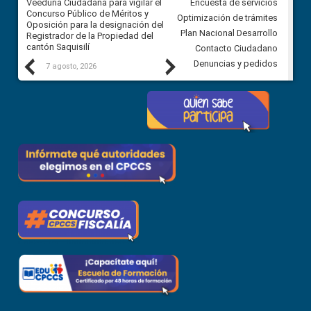
Veeduría Ciudadana para vigilar el
Veeduría Ciudadana para vigila
Encuesta de servicios
Concurso Público de Méritos y
construcción del asfaltado de
Optimización de trámites
Oposición para la designación del
diferentes barrios del sector 
Plan Nacional Desarrollo
Registrador de la Propiedad del
Ballenita del cantón Santa Ele
cantón Saquisilí
Contacto Ciudadano
Previous
Next
Denuncias y pedidos
7 agosto, 2026
7 agosto, 2026