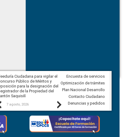
eeduría Ciudadana para vigilar el
Encuesta de servicios
Veeduría Ciudadana para vigilar la
oncurso Público de Méritos y
construcción del asfaltado de
Optimización de trámites
posición para la designación del
diferentes barrios del sector de
Plan Nacional Desarrollo
egistrador de la Propiedad del
Ballenita del cantón Santa Elena
antón Saquisilí
Contacto Ciudadano
Previous
Next
Denuncias y pedidos
7 agosto, 2026
7 agosto, 2026