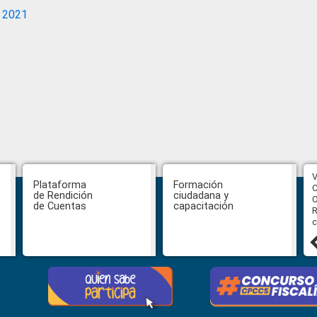
 2021
CPCCS aprueba convocatoria a
V
Plataforma
Formación
Veeduría para designación de la
C
de Rendición
ciudadana y
autoridad de la SOT
O
de Cuentas
capacitación
R
c
31 julio, 2026