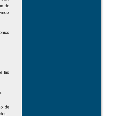
ón de
incia
ónico
e las
.
jo de
des.