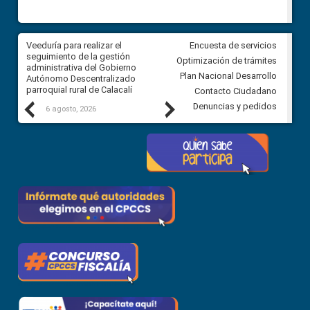
Veeduría para realizar el
Veeduría para vigilar los acue
Encuesta de servicios
ra
seguimiento de la gestión
derivados de la Audiencia Púb
Optimización de trámites
ara
administrativa del Gobierno
entre el GAD de Ibarra y la
Plan Nacional Desarrollo
Autónomo Descentralizado
comunidad Urbina, parroquia l
parroquial rural de Calacalí
Carolina
Contacto Ciudadano
Previous
Next
Denuncias y pedidos
6 agosto, 2026
5 agosto, 2026