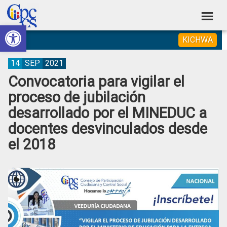
Skip
Skip
Skip
Skip
to
to
to
to
Abrir barra de herramientas
Consejo
primary
main
primary
footer
Construyendo
KICHWA
navigation
content
sidebar
de
Poder
Ciudadano
Participación
14
SEP
2021
Convocatoria para vigilar el
Ciudadana
proceso de jubilación
y
desarrollado por el MINEDUC a
Control
docentes desvinculados desde
Social
el 2018