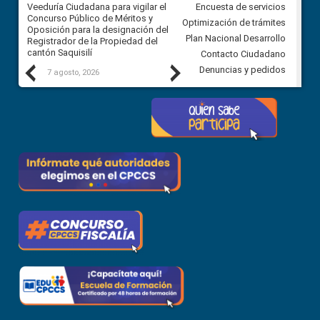
Veeduría Ciudadana para vigilar el
Veeduría Ciudadana para vigila
Encuesta de servicios
Concurso Público de Méritos y
construcción del asfaltado de
Optimización de trámites
Oposición para la designación del
diferentes barrios del sector 
Plan Nacional Desarrollo
Registrador de la Propiedad del
Ballenita del cantón Santa Ele
cantón Saquisilí
Contacto Ciudadano
Previous
Next
Denuncias y pedidos
7 agosto, 2026
7 agosto, 2026