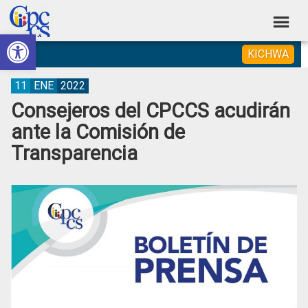
Skip
Skip
Skip
Skip
to
to
to
to
Abrir barra de herramientas
Consejo
primary
main
primary
footer
Construyendo
KICHWA
navigation
content
sidebar
de
Poder
Ciudadano
Participación
11
ENE
2022
Consejeros del CPCCS acudirán
Ciudadana
ante la Comisión de
y
Transparencia
Control
Social