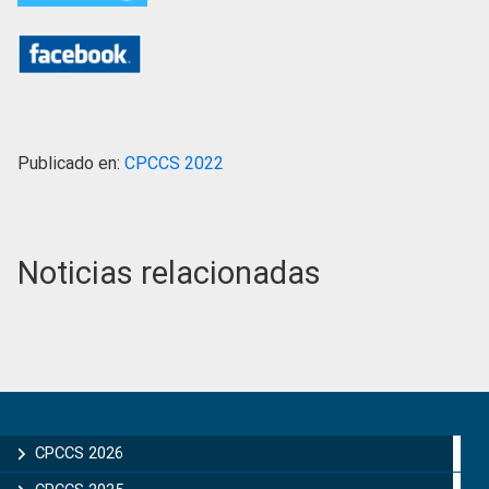
Publicado en:
CPCCS 2022
Noticias relacionadas
Primary
Sidebar
CPCCS 2026