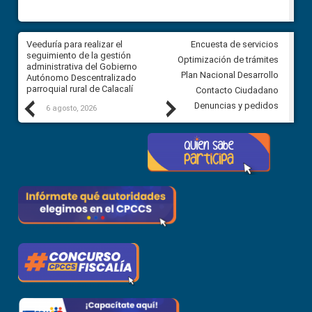
Veeduría para realizar el
Veeduría para vigilar los acue
Encuesta de servicios
ra
seguimiento de la gestión
derivados de la Audiencia Púb
Optimización de trámites
ara
administrativa del Gobierno
entre el GAD de Ibarra y la
Plan Nacional Desarrollo
Autónomo Descentralizado
comunidad Urbina, parroquia l
parroquial rural de Calacalí
Carolina
Contacto Ciudadano
Previous
Next
Denuncias y pedidos
6 agosto, 2026
5 agosto, 2026