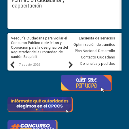
Formación ciudadana y
capacitación
Veeduría Ciudadana para vigilar el
Veeduría Ciudadana para vigila
Encuesta de servicios
Concurso Público de Méritos y
construcción del asfaltado de
Optimización de trámites
Oposición para la designación del
diferentes barrios del sector 
Plan Nacional Desarrollo
Registrador de la Propiedad del
Ballenita del cantón Santa Ele
cantón Saquisilí
Contacto Ciudadano
Previous
Next
Denuncias y pedidos
7 agosto, 2026
7 agosto, 2026