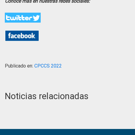
Conoce más en nuestras redes sociales:
Publicado en:
CPCCS 2022
Noticias relacionadas
Primary