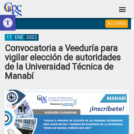
Skip
Skip
Skip
Skip
to
to
to
to
Abrir barra de herramientas
Consejo
primary
main
primary
footer
Construyendo
KICHWA
navigation
content
sidebar
de
Poder
Ciudadano
Participación
11
ENE
2022
Convocatoria a Veeduría para
Ciudadana
vigilar elección de autoridades
y
de la Universidad Técnica de
Control
Manabí
Social