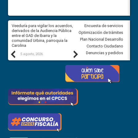
Veeduría para vigilar los acuerdos,
CPCCS convoca a Veeduría
Encuesta de servicios
 a
derivados de la Audiencia Pública
Ciudadana para vigilar el conc
Optimización de trámites
ión
entre el GAD de Ibarra y la
en la Universidad de Cuenca
Plan Nacional Desarrollo
comunidad Urbina, parroquia la
Carolina
Contacto Ciudadano
Previous
Next
Denuncias y pedidos
5 agosto, 2026
5 agosto, 2026