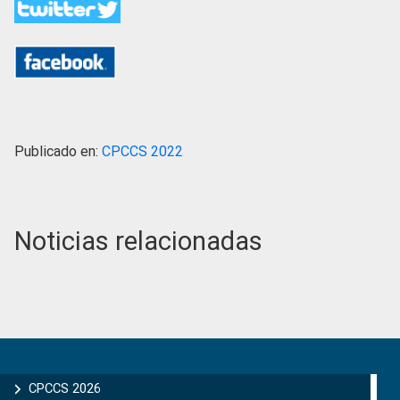
Publicado en:
CPCCS 2022
Noticias relacionadas
Primary
Sidebar
CPCCS 2026