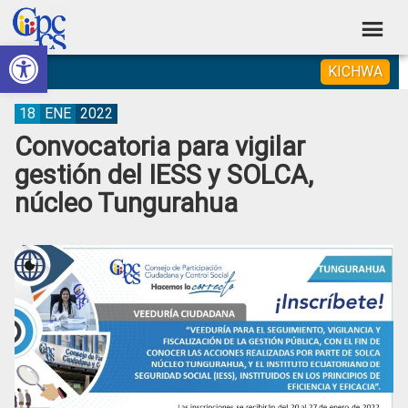
Skip
Skip
Skip
Skip
to
to
to
to
Abrir barra de herramientas
Consejo
primary
main
primary
footer
Construyendo
KICHWA
navigation
content
sidebar
de
Poder
Ciudadano
Participación
18
ENE
2022
Convocatoria para vigilar
Ciudadana
gestión del IESS y SOLCA,
y
núcleo Tungurahua
Control
Social