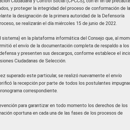
ción Ciudadana y Control Social (CPCCS), con el fin de precautel
dos, y proteger la integridad del proceso de conformación de l
lante la designación de la primera autoridad de la Defensoría
oceso, se realizarán el día miércoles 15 de junio de 2022.
el sistema) en la plataforma informática del Consejo que, al mo
permitió el envío de la documentación completa de respaldo a los
a defensa y presenten sus descargos, conforme establece el inci
siones Ciudadanas de Selección.
vez superado este particular, se realizó nuevamente el envío
rificó la recepción por parte de todos los postulantes impugna
cronograma correspondiente.
revención para garantizar en todo momento los derechos de los
rmación oportuna en cada una de las fases de los procesos de