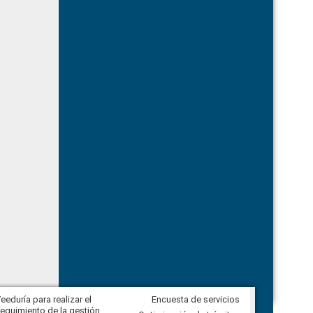
eeduría para realizar el
Encuesta de servicios
Veeduría para vigilar los acuerdos,
eguimiento de la gestión
derivados de la Audiencia Pública