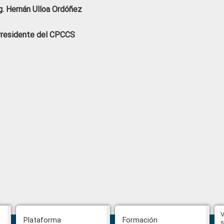
. Hernán Ulloa Ordóñez
residente del CPCCS
Hasta el 31 de julio se podrán
V
Plataforma
Formación
presentar impugnaciones en
s