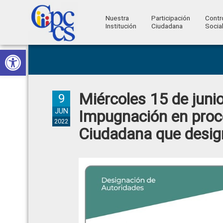
Nuestra
Participación
Contr
Institución
Ciudadana
Socia
Consejo
Abrir barra de herramientas
Skip
Skip
Skip
Skip
Construyendo
to
to
to
to
de
Poder
primary
main
primary
footer
Ciudadano
Participación
navigation
content
sidebar
Miércoles 15 de junio
Ciudadana
9
y
JUN
Impugnación en proc
2022
Control
Ciudadana que desig
Social