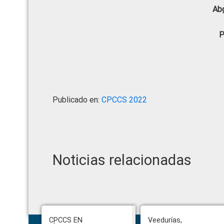
Abg
P
Publicado en:
CPCCS 2022
Noticias relacionadas
Footer
CPCCS EN
Veedurías,