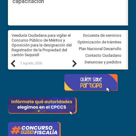
capacitación
Veeduría Ciudadana para vigilar el
Veeduría Ciudadana para vigila
Encuesta de servicios
Concurso Público de Méritos y
construcción del asfaltado de
Optimización de trámites
Oposición para la designación del
diferentes barrios del sector 
Plan Nacional Desarrollo
Registrador de la Propiedad del
Ballenita del cantón Santa Ele
cantón Saquisilí
Contacto Ciudadano
Previous
Next
Denuncias y pedidos
7 agosto, 2026
7 agosto, 2026