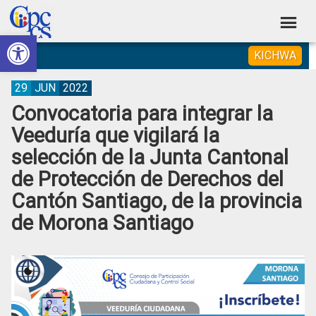
Skip
Skip
Skip
Skip
to
to
to
to
Abrir barra de herramientas
Consejo
primary
main
primary
footer
Construyendo
KICHWA
navigation
content
sidebar
de
Poder
Ciudadano
Participación
29
JUN
2022
Convocatoria para integrar la
Ciudadana
Veeduría que vigilará la
y
selección de la Junta Cantonal
Control
de Protección de Derechos del
Social
Cantón Santiago, de la provincia
de Morona Santiago