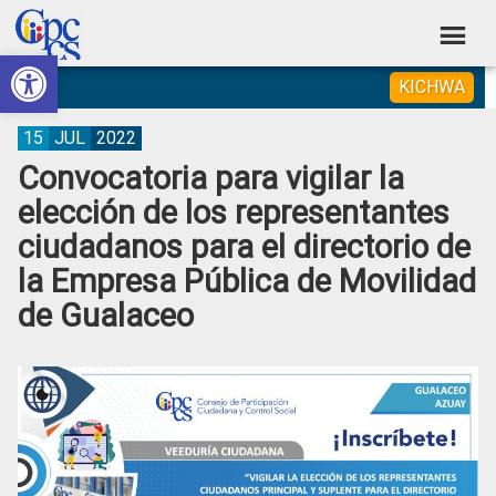
Skip
Skip
Skip
Skip
to
to
to
to
Abrir barra de herramientas
Consejo
primary
main
primary
footer
Construyendo
KICHWA
navigation
content
sidebar
de
Poder
Ciudadano
Participación
15
JUL
2022
Convocatoria para vigilar la
Ciudadana
elección de los representantes
y
ciudadanos para el directorio de
Control
la Empresa Pública de Movilidad
Social
de Gualaceo