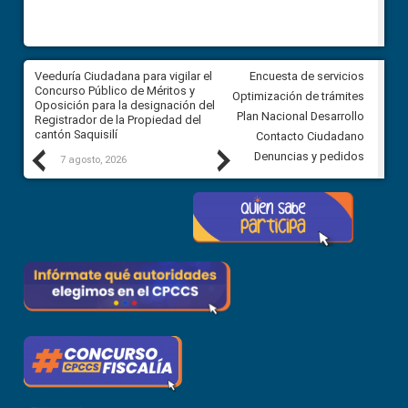
Veeduría Ciudadana para vigilar el
Veeduría Ciudadana para vigila
Encuesta de servicios
Concurso Público de Méritos y
construcción del asfaltado de
Optimización de trámites
Oposición para la designación del
diferentes barrios del sector 
Plan Nacional Desarrollo
Registrador de la Propiedad del
Ballenita del cantón Santa Ele
cantón Saquisilí
Contacto Ciudadano
Previous
Next
Denuncias y pedidos
7 agosto, 2026
7 agosto, 2026