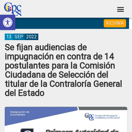
Skip
Skip
Skip
Skip
to
to
to
to
Abrir barra de herramientas
Consejo
primary
main
primary
footer
Construyendo
KICHWA
navigation
content
sidebar
de
Poder
Ciudadano
Participación
13
SEP
2022
Se fijan audiencias de
Ciudadana
impugnación en contra de 14
y
postulantes para la Comisión
Control
Ciudadana de Selección del
Social
titular de la Contraloría General
del Estado