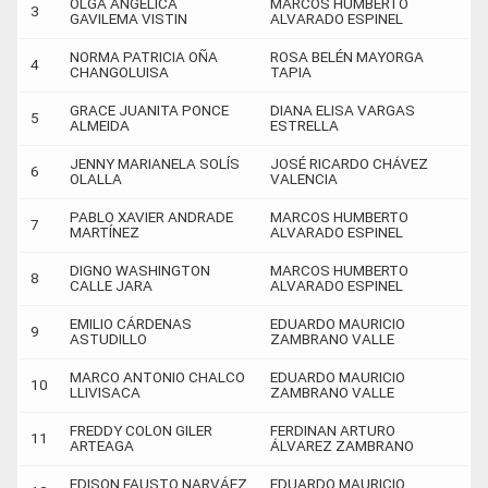
OLGA ANGÉLICA
MARCOS HUMBERTO
3
GAVILEMA VISTIN
ALVARADO ESPINEL
NORMA PATRICIA OÑA
ROSA BELÉN MAYORGA
4
CHANGOLUISA
TAPIA
GRACE JUANITA PONCE
DIANA ELISA VARGAS
5
ALMEIDA
ESTRELLA
JENNY MARIANELA SOLÍS
JOSÉ RICARDO CHÁVEZ
6
OLALLA
VALENCIA
PABLO XAVIER ANDRADE
MARCOS HUMBERTO
7
MARTÍNEZ
ALVARADO ESPINEL
DIGNO WASHINGTON
MARCOS HUMBERTO
8
CALLE JARA
ALVARADO ESPINEL
EMILIO CÁRDENAS
EDUARDO MAURICIO
9
ASTUDILLO
ZAMBRANO VALLE
MARCO ANTONIO CHALCO
EDUARDO MAURICIO
10
LLIVISACA
ZAMBRANO VALLE
FREDDY COLON GILER
FERDINAN ARTURO
11
ARTEAGA
ÁLVAREZ ZAMBRANO
EDISON FAUSTO NARVÁEZ
EDUARDO MAURICIO