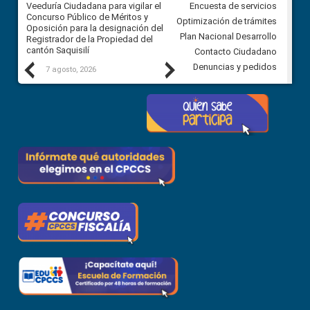
Veeduría Ciudadana para vigilar el
Veeduría Ciudadana para vigila
Encuesta de servicios
Concurso Público de Méritos y
construcción del asfaltado de
Optimización de trámites
Oposición para la designación del
diferentes barrios del sector 
Plan Nacional Desarrollo
Registrador de la Propiedad del
Ballenita del cantón Santa Ele
cantón Saquisilí
Contacto Ciudadano
Previous
Next
Denuncias y pedidos
7 agosto, 2026
7 agosto, 2026