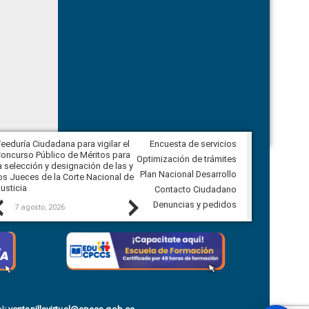
eeduría Ciudadana para vigilar el
Encuesta de servicios
Veeduría para realizar el
oncurso Público de Méritos para
seguimiento de la gestión
Optimización de trámites
a selección y designación de las y
administrativa del Gobierno
Plan Nacional Desarrollo
os Jueces de la Corte Nacional de
Autónomo Descentralizado
usticia
parroquial rural de Calacalí
Contacto Ciudadano
Previous
Next
Denuncias y pedidos
7 agosto, 2026
6 agosto, 2026