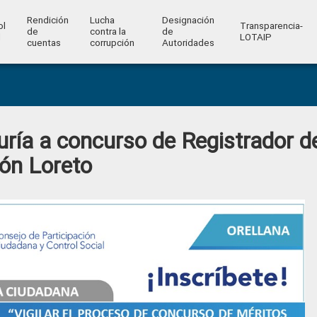
Rendición
Lucha
Designación
ol
Transparencia-
de
contra la
de
l
LOTAIP
cuentas
corrupción
Autoridades
ría a concurso de Registrador d
tón Loreto