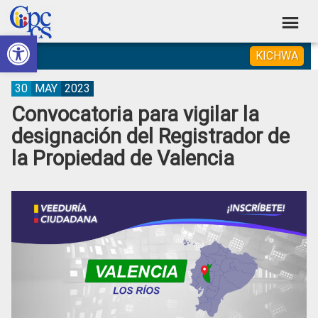
Skip
Skip
Skip
Skip
to
to
to
to
Abrir barra de herramientas
Consejo
primary
main
primary
footer
Construyendo
KICHWA
navigation
content
sidebar
de
Poder
Ciudadano
Participación
30
MAY
2023
Convocatoria para vigilar la
Ciudadana
designación del Registrador de
y
la Propiedad de Valencia
Control
Social