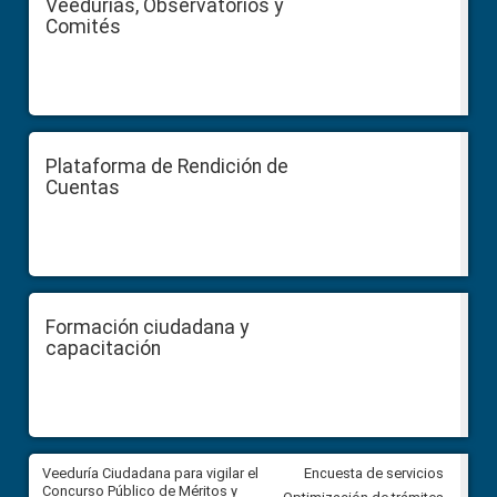
Veedurías, Observatorios y
Comités
Plataforma de Rendición de
Cuentas
Formación ciudadana y
capacitación
Veeduría Ciudadana para vigilar el
Veeduría Ciudadana para vigila
Encuesta de servicios
Concurso Público de Méritos y
construcción del asfaltado de