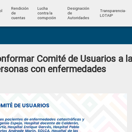
Rendición
Lucha
Designación
ol
Transparencia-
de
contra la
de
l
LOTAIP
cuentas
corrupción
Autoridades
nformar Comité de Usuarios a l
ersonas con enfermedades