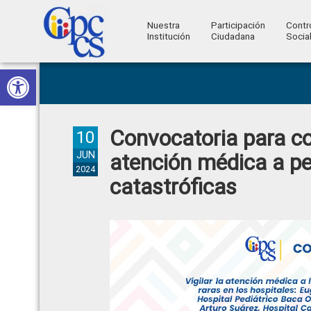
Nuestra
Participación
Contr
Institución
Ciudadana
Socia
Consejo
Abrir barra de herramientas
Skip
Skip
Skip
Skip
Construyendo
to
to
to
to
de
Poder
primary
main
primary
footer
Ciudadano
Participación
navigation
content
sidebar
Convocatoria para co
Ciudadana
10
y
JUN
atención médica a p
2024
Control
catastróficas
Social