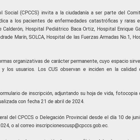
l Social (CPCCS) invita a la ciudadanía a ser parte del Comi
édica a los pacientes de enfermedades catastróficas y raras e
 Calderón, Hospital Pediátrico Baca Ortiz, Hospital Enrique Ga
ndrade Marín, SOLCA, Hospital de las Fuerzas Armadas No.1, Hos
ormas organizativas de carácter permanente, cuyo espacio sirve
o y los usuarios. Los CUS observan e inciden en la calidad 
formulario de inscripción, adjuntando su hoja de vida, fotocopia
alizada con fecha 21 de abril de 2024.
neral del CPCCS o Delegación Provincial desde el día 10 de juni
 2024, o al correo inscripcionescusp@cpccs.gob.ec.