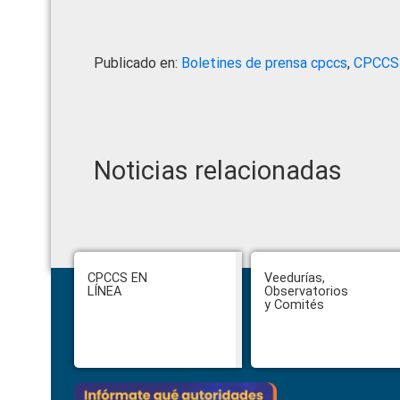
Publicado en:
Boletines de prensa cpccs
,
CPCCS
Noticias relacionadas
Footer
CPCCS EN
Veedurías,
LÍNEA
Observatorios
y Comités