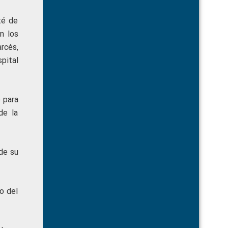
té de
n los
rcés,
pital
 para
de la
 de su
o del