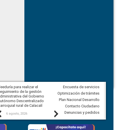
eeduría para realizar el
Encuesta de servicios
Veeduría para vigilar los acuerdos,
eguimiento de la gestión
derivados de la Audiencia Pública
Optimización de trámites
dministrativa del Gobierno
entre el GAD de Ibarra y la
Plan Nacional Desarrollo
utónomo Descentralizado
comunidad Urbina, parroquia la
arroquial rural de Calacalí
Carolina
Contacto Ciudadano
Previous
Next
Denuncias y pedidos
6 agosto, 2026
5 agosto, 2026