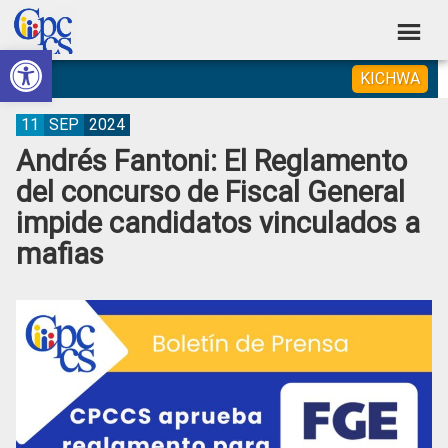
Skip
Skip
Skip
Skip
to
to
to
to
Abrir barra de herramientas
Consejo
primary
main
primary
footer
Construyendo
KICHWA
navigation
content
sidebar
de
Poder
Ciudadano
Participación
11
SEP
2024
Andrés Fantoni: El Reglamento
Ciudadana
del concurso de Fiscal General
y
impide candidatos vinculados a
Control
mafias
Social