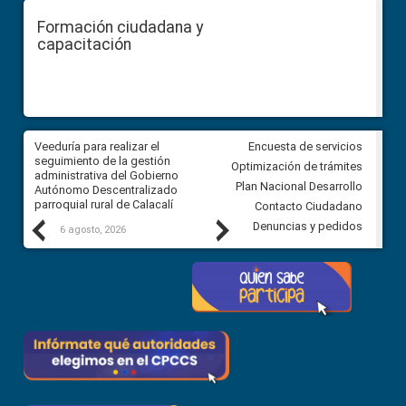
Formación ciudadana y
capacitación
Veeduría para realizar el
Veeduría para vigilar los acue
Encuesta de servicios
ra
seguimiento de la gestión
derivados de la Audiencia Púb
Optimización de trámites
ara
administrativa del Gobierno
entre el GAD de Ibarra y la
Plan Nacional Desarrollo
Autónomo Descentralizado
comunidad Urbina, parroquia l
parroquial rural de Calacalí
Carolina
Contacto Ciudadano
Previous
Next
Denuncias y pedidos
6 agosto, 2026
5 agosto, 2026