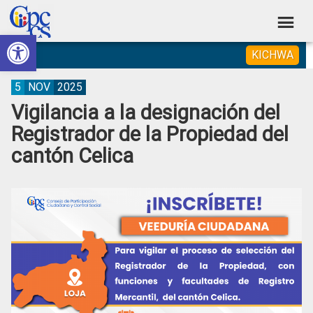
Skip
Skip
Skip
Skip
to
to
to
to
Abrir barra de herramientas
Consejo
primary
main
primary
footer
Construyendo
KICHWA
navigation
content
sidebar
de
Poder
Ciudadano
Participación
5
NOV
2025
Vigilancia a la designación del
Ciudadana
Registrador de la Propiedad del
y
cantón Celica
Control
Social