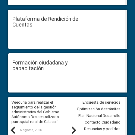
Plataforma de Rendición de
Cuentas
Formación ciudadana y
capacitación
Veeduría para realizar el
Veeduría para vigilar los acue
Encuesta de servicios
ra
seguimiento de la gestión
derivados de la Audiencia Púb
Optimización de trámites
ara
administrativa del Gobierno
entre el GAD de Ibarra y la
Plan Nacional Desarrollo
Autónomo Descentralizado
comunidad Urbina, parroquia l
parroquial rural de Calacalí
Carolina
Contacto Ciudadano
Previous
Next
Denuncias y pedidos
6 agosto, 2026
5 agosto, 2026