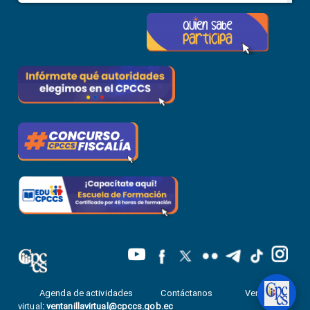
Agenda de actividades
Contáctanos
Ventanilla
virtual
:
ventanillavirtual@cpccs.gob.ec