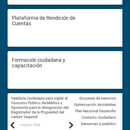
Plataforma de Rendición de
Cuentas
Formación ciudadana y
capacitación
Veeduría Ciudadana para vigilar el
Veeduría Ciudadana para vigila
Encuesta de servicios
Concurso Público de Méritos y
construcción del asfaltado de
Optimización de trámites
Oposición para la designación del
diferentes barrios del sector 
Plan Nacional Desarrollo
Registrador de la Propiedad del
Ballenita del cantón Santa Ele
cantón Saquisilí
Contacto Ciudadano
Previous
Next
Denuncias y pedidos
7 agosto, 2026
7 agosto, 2026