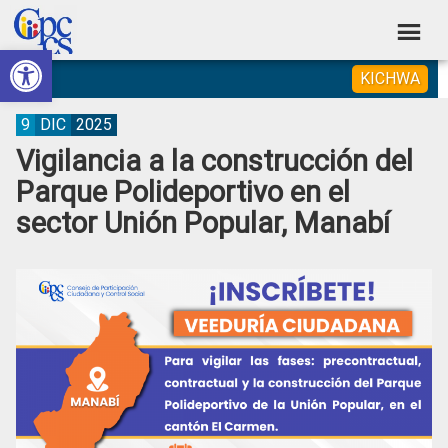
Skip
Skip
Skip
Skip
to
to
to
to
Abrir barra de herramientas
Consejo
primary
main
primary
footer
Construyendo
KICHWA
navigation
content
sidebar
de
Poder
Ciudadano
Participación
9
DIC
2025
Vigilancia a la construcción del
Ciudadana
Parque Polideportivo en el
y
sector Unión Popular, Manabí
Control
Social