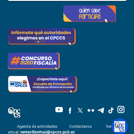
Agenda de actividades
Contáctanos
Ventanilla
virtual
:
ventanillavirtual@cpccs.gob.ec