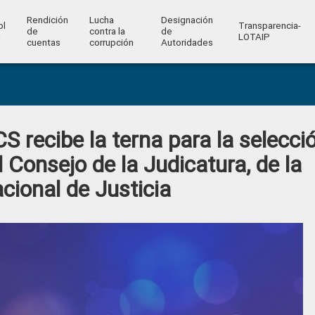
Rendición
Lucha
Designación
ol
Transparencia-
de
contra la
de
l
LOTAIP
cuentas
corrupción
Autoridades
cibe la terna para la selecci
l Consejo de la Judicatura, de la
cional de Justicia