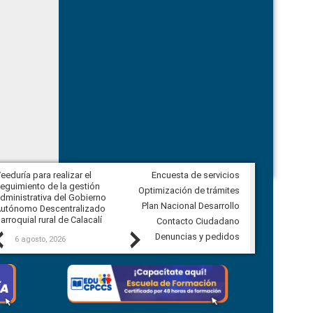
eeduría para realizar el
Encuesta de servicios
Veeduría para vigilar los acuerdos,
eguimiento de la gestión
derivados de la Audiencia Pública
Optimización de trámites
dministrativa del Gobierno
entre el GAD de Ibarra y la
Plan Nacional Desarrollo
utónomo Descentralizado
comunidad Urbina, parroquia la
arroquial rural de Calacalí
Carolina
Contacto Ciudadano
Previous
Next
Denuncias y pedidos
6 agosto, 2026
5 agosto, 2026