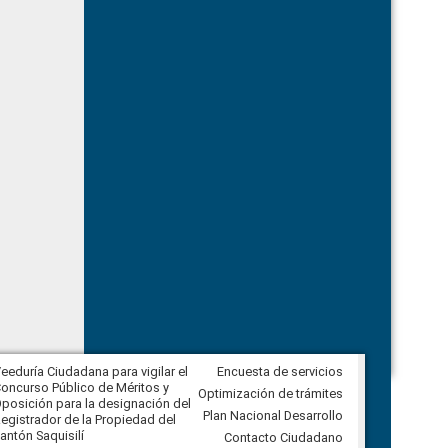
eeduría Ciudadana para vigilar el
Encuesta de servicios
Veeduría Ciudadana para vigilar la
oncurso Público de Méritos y
construcción del asfaltado de
Optimización de trámites
posición para la designación del
diferentes barrios del sector de
Plan Nacional Desarrollo
egistrador de la Propiedad del
Ballenita del cantón Santa Elena
antón Saquisilí
Contacto Ciudadano