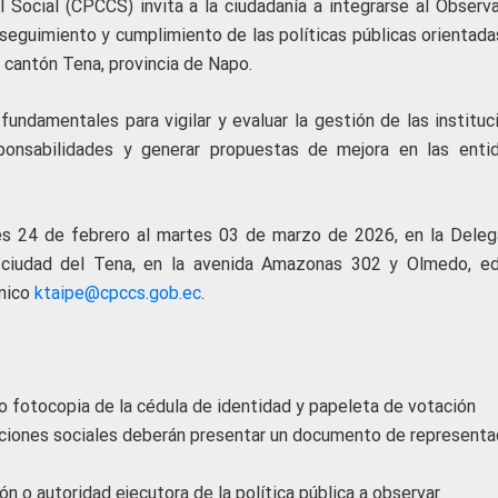
 Social (CPCCS) invita a la ciudadanía a integrarse al Observa
seguimiento y cumplimiento de las políticas públicas orientadas
 cantón Tena, provincia de Napo.
ndamentales para vigilar y evaluar la gestión de las instituc
ponsabilidades y generar propuestas de mejora en las enti
es 24 de febrero al martes 03 de marzo de 2026, en la Deleg
 ciudad del Tena, en la avenida Amazonas 302 y Olmedo, edi
ónico
ktaipe@cpccs.gob.ec
.
do fotocopia de la cédula de identidad y papeleta de votación
aciones sociales deberán presentar un documento de representa
ión o autoridad ejecutora de la política pública a observar