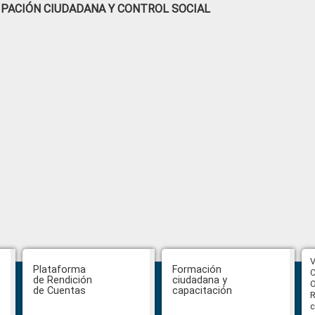
IPACIÓN CIUDADANA Y CONTROL SOCIAL
CPCCS aprueba convocatoria a
V
Plataforma
Formación
Veeduría para designación de la
C
de Rendición
ciudadana y
autoridad de la SOT
O
de Cuentas
capacitación
R
c