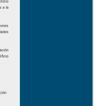
torio
 a la
iones
dades
ación
ficio
ción