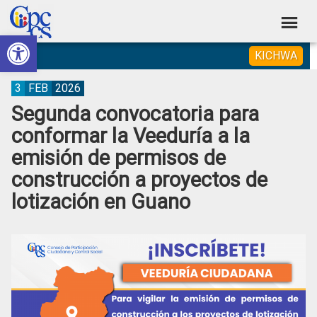
Skip
Skip
Skip
Skip
to
to
to
to
Abrir barra de herramientas
Consejo
primary
main
primary
footer
Construyendo
KICHWA
navigation
content
sidebar
de
Poder
Ciudadano
Participación
3
FEB
2026
Segunda convocatoria para
Ciudadana
conformar la Veeduría a la
y
emisión de permisos de
Control
construcción a proyectos de
Social
lotización en Guano