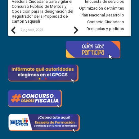
Veeduría Ciudadana para vigilar el
Veeduría Ciudadana para vigila
Encuesta de servicios
Concurso Público de Méritos y
construcción del asfaltado de
Optimización de trámites
Oposición para la designación del
diferentes barrios del sector 
Plan Nacional Desarrollo
Registrador de la Propiedad del
Ballenita del cantón Santa Ele
cantón Saquisilí
Contacto Ciudadano
Previous
Next
Denuncias y pedidos
7 agosto, 2026
7 agosto, 2026