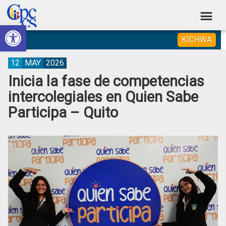
Skip
Skip
Skip
Skip
to
to
to
to
Abrir barra de herramientas
Consejo
primary
main
primary
footer
Construyendo
KICHWA
navigation
content
sidebar
de
Poder
Ciudadano
Participación
12
MAY
2026
Inicia la fase de competencias
Ciudadana
intercolegiales en Quien Sabe
y
Participa – Quito
Control
Social