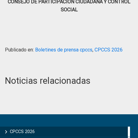
CONSEJO DE PARTICIPACIÓN CIUDADANA Y CONTROL
SOCIAL
Publicado en:
Boletines de prensa cpccs
,
CPCCS 2026
Noticias relacionadas
Primary
Sidebar
CPCCS 2026