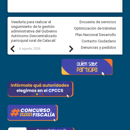
Veeduría para realizar el
Veeduría para vigilar los acue
Encuesta de servicios
ra
seguimiento de la gestión
derivados de la Audiencia Púb
Optimización de trámites
ara
administrativa del Gobierno
entre el GAD de Ibarra y la
Plan Nacional Desarrollo
Autónomo Descentralizado
comunidad Urbina, parroquia l
parroquial rural de Calacalí
Carolina
Contacto Ciudadano
Previous
Next
Denuncias y pedidos
6 agosto, 2026
5 agosto, 2026