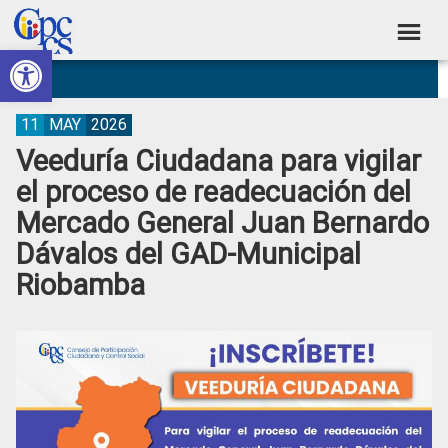
Skip
Skip
Skip
Skip
to
to
to
to
Abrir barra de herramientas
Consejo
primary
main
primary
footer
Construyendo
navigation
content
sidebar
de
Poder
Ciudadano
Participación
11
MAY
2026
Veeduría Ciudadana para vigilar
Ciudadana
el proceso de readecuación del
y
Mercado General Juan Bernardo
Control
Dávalos del GAD-Municipal
Social
Riobamba