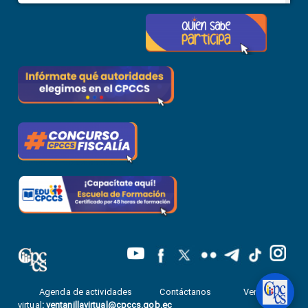
Agenda de actividades
Contáctanos
Ventanilla
virtual
:
ventanillavirtual@cpccs.gob.ec