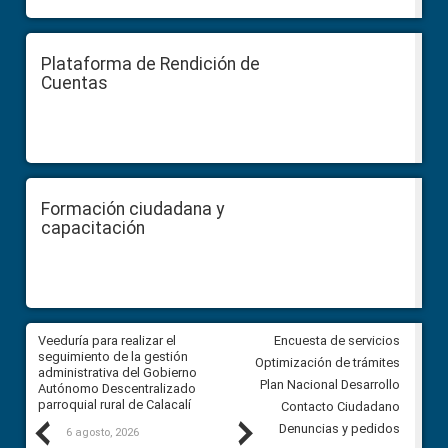
Plataforma de Rendición de
Cuentas
Formación ciudadana y
capacitación
Veeduría para realizar el
Veeduría para vigilar los acue
Encuesta de servicios
ra
seguimiento de la gestión
derivados de la Audiencia Púb
Optimización de trámites
ara
administrativa del Gobierno
entre el GAD de Ibarra y la
Plan Nacional Desarrollo
Autónomo Descentralizado
comunidad Urbina, parroquia l
parroquial rural de Calacalí
Carolina
Contacto Ciudadano
Previous
Next
Denuncias y pedidos
6 agosto, 2026
5 agosto, 2026