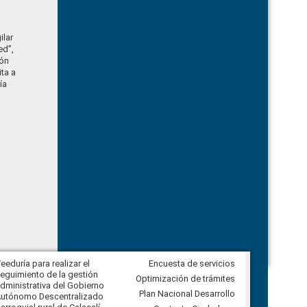
ilar
ed”,
ión
ta a
ía
eeduría para realizar el
Encuesta de servicios
Veeduría para vigilar los acuerdos,
eguimiento de la gestión
derivados de la Audiencia Pública
Optimización de trámites
dministrativa del Gobierno
entre el GAD de Ibarra y la
Plan Nacional Desarrollo
utónomo Descentralizado
comunidad Urbina, parroquia la