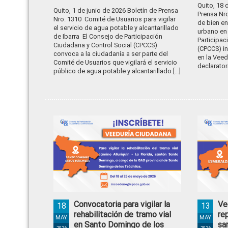
Quito, 18 
Quito, 1 de junio de 2026 Boletín de Prensa
Prensa Nro
Nro. 1310 Comité de Usuarios para vigilar
de bien e
el servicio de agua potable y alcantarillado
urbano en
de Ibarra El Consejo de Participación
Participac
Ciudadana y Control Social (CPCCS)
(CPCCS) in
convoca a la ciudadanía a ser parte del
en la Veed
Comité de Usuarios que vigilará el servicio
declarator
público de agua potable y alcantarillado [...]
Convocatoria para vigilar la
Ve
18
13
rehabilitación de tramo vial
re
MAY
MAY
en Santo Domingo de los
sa
2026
2026