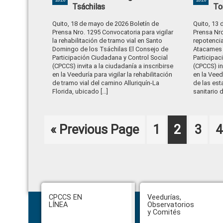
Tsáchilas
To
Quito, 18 de mayo de 2026 Boletín de
Quito, 13 
Prensa Nro. 1295 Convocatoria para vigilar
Prensa Nro
la rehabilitación de tramo vial en Santo
repotencia
Domingo de los Tsáchilas El Consejo de
Atacames 
Participación Ciudadana y Control Social
Participac
(CPCCS) invita a la ciudadanía a inscribirse
(CPCCS) in
en la Veeduría para vigilar la rehabilitación
en la Veed
de tramo vial del camino Alluriquín-La
de las es
Florida, ubicado [...]
sanitario de
Go
Page
Page
Page
P
«
Previous Page
1
2
3
4
to
Footer
CPCCS EN
Veedurías,
LÍNEA
Observatorios
y Comités