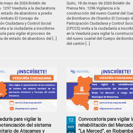
de mayo de 2026 Boletín de
Quito, 18 de mayo de 2026 Boletín de
. 1297 Veeduría a la declaratoria
Prensa Nro. 1296 Vigilancia a la
n estado de abandono a predio
construcción del nuevo Cuartel del Cu
 Ambato El Consejo de
de Bomberos de Chambo El Consejo d
ión Ciudadana y Control Social
Participación Ciudadana y Control Soci
vita a la ciudadanía a inscribirse
(CPCCS) invita a la ciudadanía a inscrib
uría para vigilar el proceso de
en la Veeduría para vigilar la construcc
ia de estado de abandono del [...]
del nuevo cuartel del Cuerpo de Bomb
del cantón [...]
eduría para vigilar la
Convocatoria para vigilar l
12
potenciación del sistema
rehabilitación del Mercad
MAY
nitario de Atacames y
“La Merced”, en Riobamba
2026