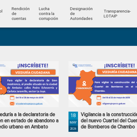
Rendición
Lucha
Designación
ol
Transparencia-
de
contra la
de
l
LOTAIP
cuentas
corrupción
Autoridades
eduría a la declaratoria de
Vigilancia a la construcció
18
en en estado de abandono a
del nuevo Cuartel del Cue
MAY
edio urbano en Ambato
de Bomberos de Chambo
2026