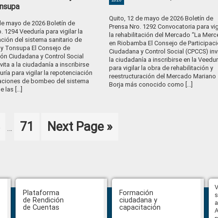
nsupa
Quito, 12 de mayo de 2026 Boletín de
de mayo de 2026 Boletín de
Prensa Nro. 1292 Convocatoria para vig
. 1294 Veeduría para vigilar la
la rehabilitación del Mercado “La Merc
ción del sistema sanitario de
en Riobamba El Consejo de Participac
y Tonsupa El Consejo de
Ciudadana y Control Social (CPCCS) invi
ión Ciudadana y Control Social
la ciudadanía a inscribirse en la Veedur
vita a la ciudadanía a inscribirse
para vigilar la obra de rehabilitación y
uría para vigilar la repotenciación
reestructuración del Mercado Mariano
taciones de bombeo del sistema
Borja más conocido como [...]
 las [...]
Interim
age
Page
Go
71
Next Page »
…
pages
to
omitted
Hasta el 31 de julio se podrán
V
Plataforma
Formación
presentar impugnaciones en
s
de Rendición
ciudadana y
contra de los postulantes al
a
de Cuentas
capacitación
concurso para designar Fiscal
A