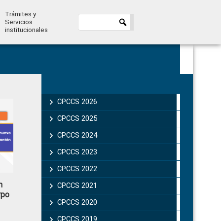
Trámites y
Servicios
institucionales
Primary
Sidebar
CPCCS 2026
CPCCS 2025
CPCCS 2024
CPCCS 2023
CPCCS 2022
n
CPCCS 2021
rpo
CPCCS 2020
CPCCS 2019 .