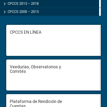
CPCCS 2015 – 2018
CPCCS 2008 – 2015
Footer
CPCCS EN LÍNEA
Veedurías, Observatorios y
Comités
Plataforma de Rendición de
Cuentas