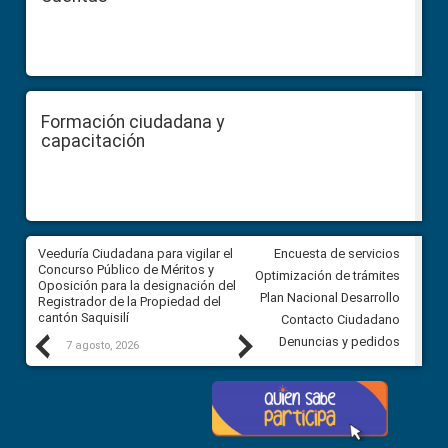
Formación ciudadana y
capacitación
Veeduría Ciudadana para vigilar el
Veeduría Ciudadana para vigila
Encuesta de servicios
Concurso Público de Méritos y
construcción del asfaltado de
Optimización de trámites
Oposición para la designación del
diferentes barrios del sector 
Plan Nacional Desarrollo
Registrador de la Propiedad del
Ballenita del cantón Santa Ele
cantón Saquisilí
Contacto Ciudadano
Previous
Next
Denuncias y pedidos
7 agosto, 2026
7 agosto, 2026