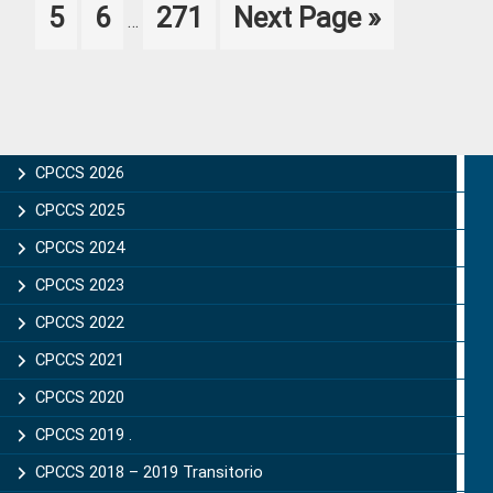
Page
Page
Page
Go
5
6
271
Next Page »
…
pages
to
omitted
Primary
CPCCS 2026
Sidebar
CPCCS 2025
CPCCS 2024
CPCCS 2023
CPCCS 2022
CPCCS 2021
CPCCS 2020
CPCCS 2019 .
CPCCS 2018 – 2019 Transitorio