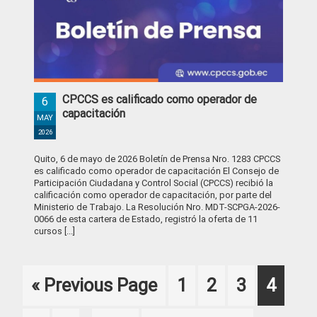
CPCCS es calificado como operador de
6
capacitación
MAY
2026
Quito, 6 de mayo de 2026 Boletín de Prensa Nro. 1283 CPCCS
es calificado como operador de capacitación El Consejo de
Participación Ciudadana y Control Social (CPCCS) recibió la
calificación como operador de capacitación, por parte del
Ministerio de Trabajo. La Resolución Nro. MDT-SCPGA-2026-
0066 de esta cartera de Estado, registró la oferta de 11
cursos [...]
Go
Page
Page
Page
Page
«
Previous Page
1
2
3
4
to
Interim