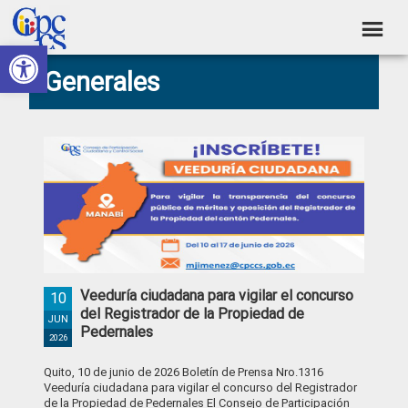
Skip
Skip
Skip
Skip
to
to
to
to
Abrir barra de herramientas
Consejo
primary
main
primary
footer
Construyendo
Generales
navigation
content
sidebar
de
Poder
Ciudadano
Participación
Ciudadana
y
Control
Social
Veeduría ciudadana para vigilar el concurso
10
del Registrador de la Propiedad de
JUN
Pedernales
2026
Quito, 10 de junio de 2026 Boletín de Prensa Nro.1316
Veeduría ciudadana para vigilar el concurso del Registrador
de la Propiedad de Pedernales El Consejo de Participación